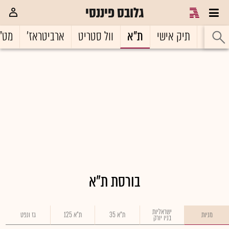
גלובס פיננסי
ראשי
תיק אישי
ת"א
וול סטריט
ארביטראז'
מט"
בורסת ת"א
ישראליות
מניות
ת"א 35
ת"א 125
גז ונפט
בניו יורק