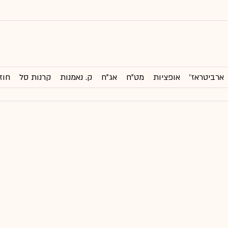
ארביטראז'
אופציות
מט"ח
אג"ח
ק. נאמנות
קרנות סל
חוז