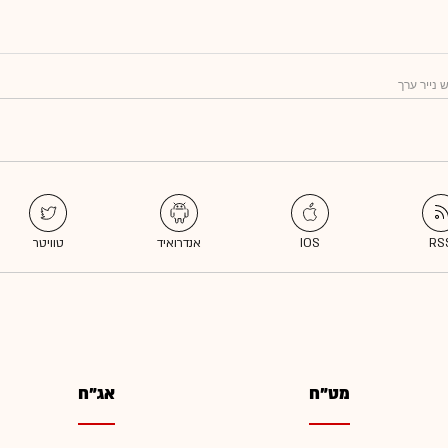
 נייר ערך
מט"ח
אג"ח