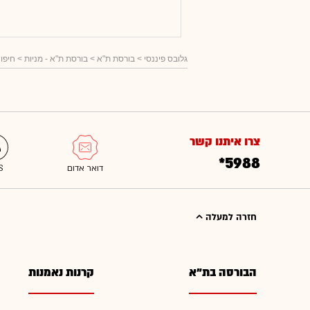
גלובס פיננסי
> בורסת ת"א >
בורסת ת"א - מניות
> חיפוש
צרו איתנו קשר
*5988
חזרה למעלה
הבורסה בת"א
קרנות נאמנות