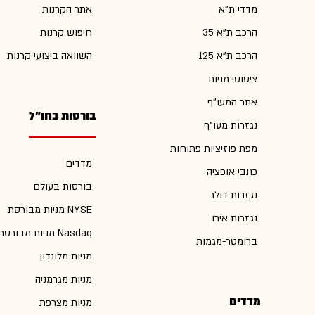
מדדי ת"א
אתר הקרנות
הרכב ת"א 35
חיפוש קרנות
הרכב ת"א 125
השוואה ביצועי קרנות
ציטוטי מניות
אתר המעו"ף
בורסות בחו"ל
נגזרות מעו"ף
מפת פוזיציות פתוחות
מדדים
כתבי אופציה
בורסות בעולם
נגזרות דולר
מניות מבורסת NYSE
נגזרות אירו
מניות מבורסת Nasdaq
ברומטר-מגמות
מניות מלונדון
מניות מגרמניה
מדדים
מניות מצרפת