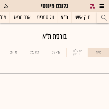
גלובס פיננסי
ראשי
תיק אישי
ת"א
וול סטריט
ארביטראז'
מט"
בורסת ת"א
ישראליות
מניות
ת"א 35
ת"א 125
גז ונפט
בניו יורק