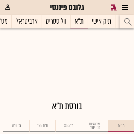
גלובס פיננסי
ראשי
תיק אישי
ת"א
וול סטריט
ארביטראז'
מט"
בורסת ת"א
ישראליות
מניות
ת"א 35
ת"א 125
גז ונפט
בניו יורק