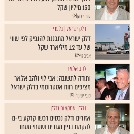
150 מיליון שקל
{19}
עומרי כהן
דלק ישראל
| בלעדי
דלק ישראל מתכננת להנפיק לפי שווי
של עד 1.2 מיליארד שקל
{19}
אביב לוי
להב אל.אר
ותודה לתשובה: אבי לוי ולהב אל.אר
מציפים רווח אסטרונומי בדלק ישראל
{19}
קובי ישעיהו
נדל"ן: עסקאות נדל"ן
אזורים ודלק נכסים רכשו קרקע בי-ם
להקמת בניין מגורים ושטחי מסחר