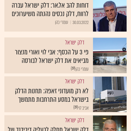
דוחות להב אל.אר: דלק ישראל עברה
לרווח, דלק נכסים נהנתה משיערוכים
30.03.2022
עומרי כהן
דלק ישראל
פי 3 על הכסף: אבי לוי ואורי מנצור
מביאים את דלק ישראל לבורסה
{19}
עומרי כהן
דלק ישראל
לא רק מועדוני זאפה: תחנות הדלק
בישראל במסע התרחבות מתמשך
{19}
אביב לוי
דלק ישראל
דלק ישראל תחלק לבעליה דיבידנד של