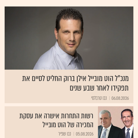
ומערכות לוגיסטיות. נוסף על תחנות הדלק בכבישי הארץ,
מפעילה החברה שירותי ניפוק לאוניות, במתקני ניפוק דלק
ברחבי הארץ. בשנת 2001 החלה לפעול בתחום מוצרי הדלק
בארה"ב באמצעות חברת Delek US Holdings Inc הכולל
שיווק והפצת מוצרי דלק ושמנים וכן ייזום, הקמה והפעלה של
תחנות תדלוק וחנויות נוחות. בשנת 2005 חתמה דלק
ארה"ב, באמצעות 3 חברות בנות, על הסכם לרכישת בית
זיקוק. יו"ר משה עמית והמנכ"ל אייל לפידות.
מנכ"ל הוט מובייל אילן ברוק החליט לסיים את
תפקידו לאחר שבע שנים
06.08.2026
נבו טרבלסי
רשות התחרות אישרה את עסקת
המכירה של הוט מובייל
05.08.2026
נבו שפיר