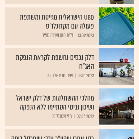
UBQ הישראלית מגייסת ומשתפת
פעולה עם מקדונלד'ס
13.09.2023
גלית חתן ושירה ספיר
דלק נכסים נחשפת לקראת הנפקת
האג"ח
03.01.2023
שירי חביב-ולדהורן
מהלכי ההשתלטות של דלק ישראל
ושיכון ובינוי הסתיימו ללא הנפקה
02.05.2022
חזי שטרנליכט
רגע אחרי שהיו"ר עזב: שופרסל דוחה