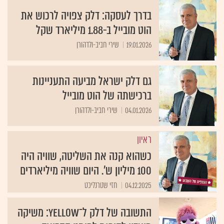
בדרך לעסקה: דלק צפויה לרכוש את
הוט מובייל ב-1.88 מיליארד שקל
19.01.2026
שירי חביב-ולדהורן
גם דלק ישראל מביעה התעניינות
ברכישתה של הוט מובייל
04.01.2026
שירי חביב-ולדהורן
ראיון
כשהוא קנה את השליטה, שוויה היה
100 מיליון ש'. היום שוויה מיליארדים
04.12.2025
חזי שטרנליכט
התשובה של דלק ל־yellow: משיקה