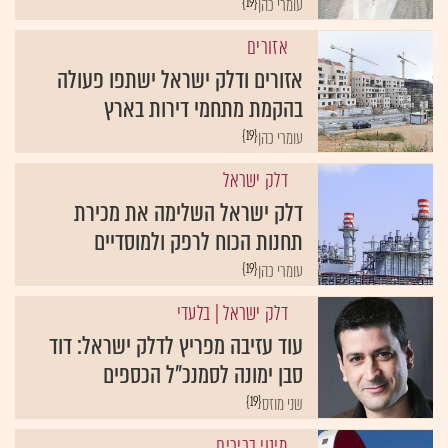
{19}
עומרי כהן
אזורים
אזורים ודלק ישראל ישתפו פעולה
בהקמת מתחמי דירות בארץ
{19}
עומרי כהן
דלק ישראל
דלק ישראל השלימה את מכירת
תחנות הכוח לרפק ולמוסדיים
{19}
עומרי כהן
דלק ישראל
| בלעדי
עוד עזיבה מפריץ לדלק ישראל: דוד
סבן ימונה לסמנכ"ל הכספים
{19}
שני מוזס
מינוי בכירים