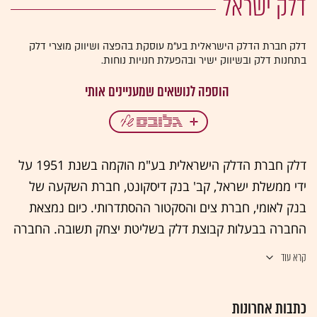
דלק ישראל
דלק חברת הדלק הישראלית בע"מ עוסקת בהפצה ושיווק מוצרי דלק
בתחנות דלק ובשיווק ישיר ובהפעלת חנויות נוחות.
דלק חברת הדלק הישראלית בע"מ הוקמה בשנת 1951 על
ידי ממשלת ישראל, קב' בנק דיסקונט, חברת השקעה של
בנק לאומי, חברת צים והסקטור ההסתדרותי. כיום נמצאת
החברה בבעלות קבוצת דלק בשליטת יצחק תשובה. החברה
נסחרת בבורסה לניירות הערך בתל אביב. דלק משווקת
קרא עוד
מוצרי דלקים ושמנים ל-228 תחנות תדלוק מתוכן כ-120
תחנות בהפעלה עצמית של החברה. לחברה מערך המקיף
כתבות אחרונות
16 חברות בנות, הכולל מרכזי תדלוק, אמצעי שינוע והובלה