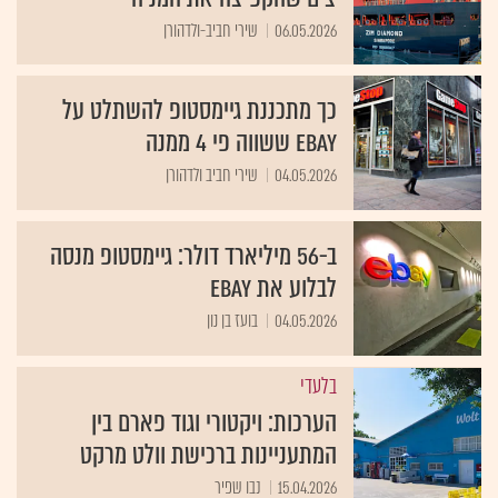
06.05.2026
שירי חביב-ולדהורן
כך מתכננת גיימסטופ להשתלט על
Ebay ששווה פי 4 ממנה
04.05.2026
שירי חביב ולדהורן
ב-56 מיליארד דולר: גיימסטופ מנסה
לבלוע את eBay
04.05.2026
בועז בן נון
בלעדי
הערכות: ויקטורי וגוד פארם בין
המתעניינות ברכישת וולט מרקט
15.04.2026
נבו שפיר