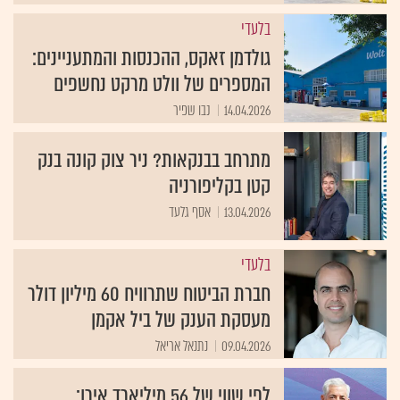
בלעדי
גולדמן זאקס, ההכנסות והמתעניינים:
המספרים של וולט מרקט נחשפים
14.04.2026
נבו שפיר
מתרחב בבנקאות? ניר צוק קונה בנק
קטן בקליפורניה
13.04.2026
אסף גלעד
בלעדי
חברת הביטוח שתרוויח 60 מיליון דולר
מעסקת הענק של ביל אקמן
09.04.2026
נתנאל אריאל
לפי שווי של 56 מיליארד אירו: