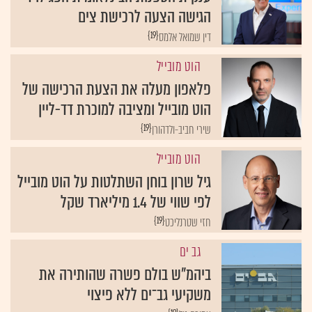
הגישה הצעה לרכישת צים
{19}
דין שמואל אלמס
הוט מובייל
פלאפון מעלה את הצעת הרכישה של
הוט מובייל ומציבה למוכרת דד-ליין
{19}
שירי חביב-ולדהורן
הוט מובייל
גיל שרון בוחן השתלטות על הוט מובייל
לפי שווי של 1.4 מיליארד שקל
{19}
חזי שטרנליכט
גב ים
ביהמ"ש בולם פשרה שהותירה את
משקיעי גב־ים ללא פיצוי