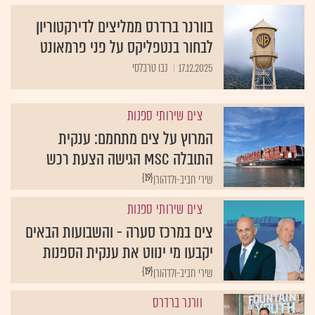
בוורנר ברדרס ממליצים לדירקטוריון
לבחור בנטפליקס על פני פרמאונט
17.12.2025
נבו טרבלסי
צים שירותי ספנות
המרוץ על צים מתחמם: ענקית
התובלה MSC הגישה הצעת רכש
{19}
שירי חביב-ולדהורן
צים שירותי ספנות
צים במרכז סערה - והשבועות הבאים
יקבעו מי ינווט את ענקית הספנות
{19}
שירי חביב-ולדהורן
וורנר ברדרס