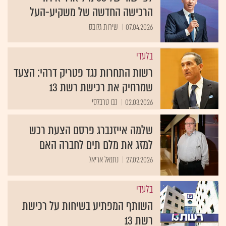
הרכישה החדשה של משקיע-העל
07.04.2026
שירות גלובס
בלעדי
רשות התחרות נגד פטריק דרהי: הצעד
שמרחיק את רכישת רשת 13
02.03.2026
נבו טרבלסי
שלמה אייזנברג פרסם הצעת רכש
למזג את מלם תים לחברה האם
27.02.2026
נתנאל אריאל
בלעדי
השותף המפתיע בשיחות על רכישת
רשת 13