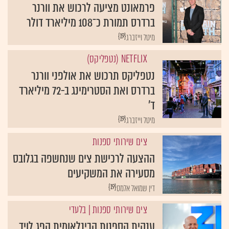
פרמאונט מציעה לרכוש את וורנר
ברדרס תמורת כ־108 מיליארד דולר
{19}
מיטל וייזברג
NETFLIX (נטפליקס)
נטפליקס תרכוש את אולפני וורנר
ברדרס ואת הסטרימינג ב-72 מיליארד
ד'
{19}
מיטל וייזברג
צים שירותי ספנות
ההצעה לרכישת צים שנחשפה בגלובס
מסעירה את המשקיעים
{19}
דין שמואל אלמס
צים שירותי ספנות
| בלעדי
ענקית הספנות הבינלאומית הפג לויד