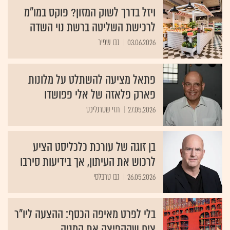
ויזל בדרך לשוק המזון? פוקס במו"מ
לרכישת השליטה ברשת נוי השדה
03.06.2026
נבו שפיר
פתאל מציעה להשתלט על מלונות
פארק פלאזה של אלי פפושדו
27.05.2026
חזי שטרנליכט
בן זוגה של עורכת כלכליסט הציע
לרכוש את העיתון, אך בידיעות סירבו
26.05.2026
נבו טרבלסי
בלי לפרט מאיפה הכסף: ההצעה ליו"ר
צים שהקפיצה את המניה