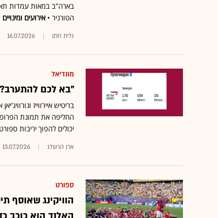
הטורניר •
אירועים ומינויים
גלית חתן
16.07.2026
מונדיאל
"בא לכם להתערב?"
בריטיש איירווייז ונורוויג'
החליפה את תמונת הפרופיל
יכולים להפוך יריבות ספור
ארן הרשלג
13.07.2026
ספורט
הוויקינג שאוסף תיק
האלנד הוא כוכב כד