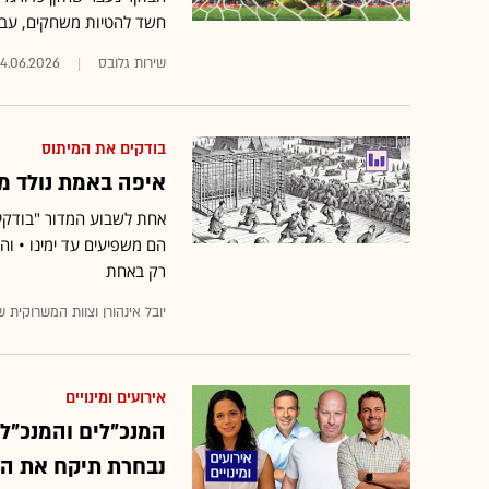
חשד להטיות משחקים, עביר
שירות גלובס
14.06.2026
בודקים את המיתוס
איפה באמת נולד מ
אחת לשבוע המדור "בודקים 
הם משפיעים עד ימינו • ו
רק באחת
יובל אינהורן וצוות המשרוקית ש
אירועים ומינויים
המנכ"לים והמנכ"לי
נבחרת תיקח את המ