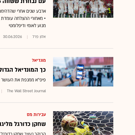
עם נבחרת ששווה 448 מיליון אירו: מרוקו כובשת את המגרש
ארבע שנים אחרי שהדהימה 
• מאחורי ההצלחה עומדת ה
מנוע לאומי ודיפלומטי
אלון פרל
30.06.2026
מונדיאל
כך המונדיאל הגדול
פיפ"א ממנפת את העושר האמריקאי
The Wall Street Journal
עבירות מס
שחקן כדורגל מליגה
הבוקר נעצר שחקן כדורגל מ