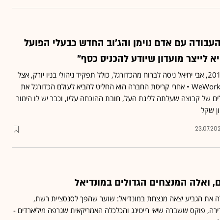
עבודה עם אדם נוימן והג'וב החדש כבעלי הפועל
א לייצר מועדון שיודע להכניס כסף"
מאז שירד מהמגרשים ב–2012, אבי יחיאל ניסה לברוח מהכדורגל, כולל תפקיד ניהולי בניו יורק, אצל
הגיס לשעבר אדם נוימן ב–WeWork • אחרי קריסת החברה הוא החליט להביא לעולם הכדורגל את
ם של קבוצה שעלתה לליגת העל, חובת ההוכחה עליו, וכבר יש לו הימור
23.07.20
, ואלה המנצחים הגדולים במונדיאל
ה את הגביע יצאה מנצחת במונדיאל: שוער שהפך לסנסציית רשת,
רה, פוקס ששברה שיאי רייטינג והכלכלה האמריקאית שגרפה מיליארדים -