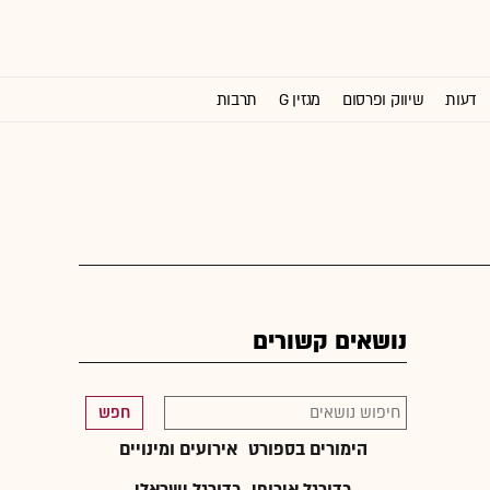
דעות
שיווק ופרסום
מגזין G
תרבות
וול סטריט ג'ורנל
נושאים קשורים
חפש
הימורים בספורט
אירועים ומינויים