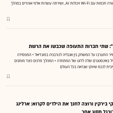
בארה"ב במאות עמדות תאורה חכמות עם Wi-Fi ויכולות AI, ושירתה עשרות אלפי אוהדים במהלך
: שתי חברות התעופה שכבשו את הרשת
יאן אייר התערבו על המשחק בין אנגליה לנורבגיה במונדיאל • המפסידה
 באינסטגרם שלה ללוגו של המתחרה • המהלך מדגים כיצד מותגים
טיבית לנכס שיווקי שנראה בכל העולם
י בירקין ורוצה לחנך את הילדים לקרוא: ארלינג
ורגל מסוג אחר