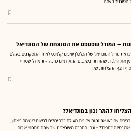
ל הטורניר השנה
נות – המודל שפספס את המנצחת של המונדיאל
ו את מודל המונדיאל של הכלכלן יואכים קלמנט לאחד המסקרנים בעולם
מן את הולנד, שהודחה בשלבים המוקדמים כזוכה – והמודל שסחף
סוף רצף ההצלחות שלו
ליחו להמר נכון במונדיאל?
כירים שניבאו את זהות אלופת העולם כבר יכולים לרשום לעצמם ניצחון,
ן ארגנטינה לספרד? • וגם: החברה הישראלית שרישתה מתחמי אירוח