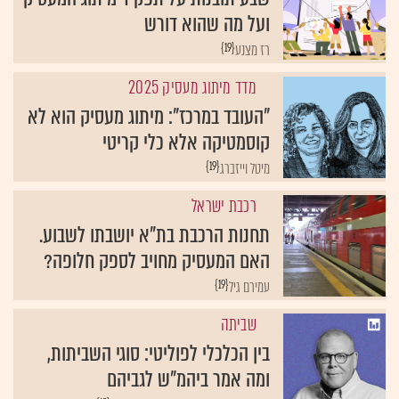
ועל מה שהוא דורש
{19}
רז מצנע
מדד מיתוג מעסיק 2025
"העובד במרכז": מיתוג מעסיק הוא לא
קוסמטיקה אלא כלי קריטי
{19}
מיטל וייזברג
רכבת ישראל
תחנות הרכבת בת"א יושבתו לשבוע.
האם המעסיק מחויב לספק חלופה?
{19}
עמירם גיל
שביתה
בין הכלכלי לפוליטי: סוגי השביתות,
ומה אמר ביהמ"ש לגביהם