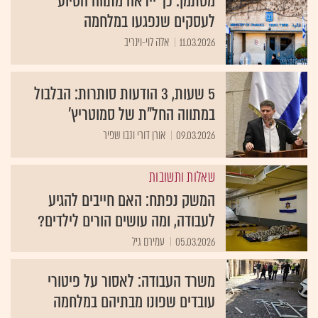
מסתמן: כך ייראה מתווה הסיוע
לעסקים שנפגעו במלחמה
11.03.2026
אלה לוי-וינריב
5 שעות, 3 הודעות סותרות: הבלבול
במתווה החל"ת של סמוטריץ'
09.03.2026
אורן דורי ונבו שפיר
שאלות ותשובות
המשק נפתח: האם חייבים להגיע
לעבודה, ומה עושים הורים לילדים?
05.03.2026
עמירם גיל
משרד העבודה: לאסור על פיטורי
עובדים שפונו מבתיהם במלחמה