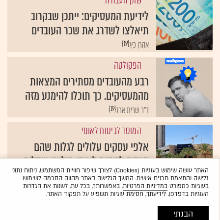
שוק העבודה
לידיעת המעסיקים: ייתכן שבקרוב
תיאלצו לשדרג את שכר העובדים
{19}
אהרן כץ
הפקולטה
רבע מהעובדים מסתירים המצאות
מהמעסיקים. כך תוכלו להימנע מזה
{19}
ד"ר שרית ארז
המוסד לביטוח לאומי
אלפי עסקים עלולים לגלות שהם
חייבים לביטוח לאומי מיליוני שקלים
האתר עושה שימוש בעוגיות (Cookies) לצורך שיפור חוויית המשתמש, ניתוח נתוני
{19}
אלה לוי-וינריב
גלישה והתאמת תכנים אישית. המשך הגלישה באתר מהווה הסכמה לשימוש
בעוגיות כמפורט
במדיניות הפרטיות
. באפשרותך, בכל עת, לשנות את הגדרות
העוגיות בדפדפן. לידיעתך, חסימת עוגיות תשפיע על תפקוד האתר.
הבנתי