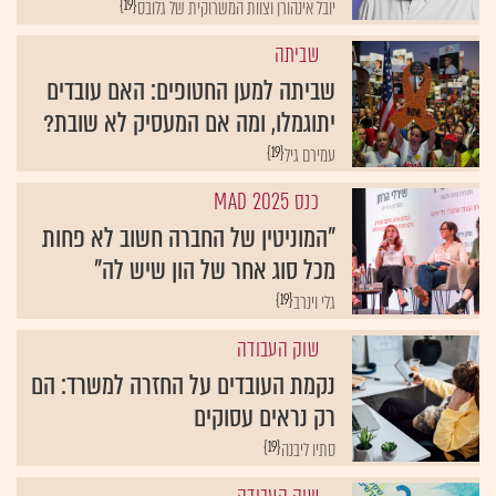
{19}
יובל אינהורן וצוות המשרוקית של גלובס
שביתה
שביתה למען החטופים: האם עובדים
יתוגמלו, ומה אם המעסיק לא שובת?
{19}
עמירם גיל
כנס MAD 2025
"המוניטין של החברה חשוב לא פחות
מכל סוג אחר של הון שיש לה"
{19}
גלי וינרב
שוק העבודה
נקמת העובדים על החזרה למשרד: הם
רק נראים עסוקים
{19}
סתיו ליבנה