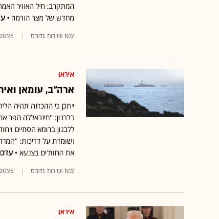
המתקרב: חיל האוויר האמ
מחדש של מצר הורמוז •
עד
N12 ושירות גלובס
.2026
איראן
ארה"ב, עומאן ואי
ייתכן כי ההכרזה תהיה הל
בלבנון: "חיזבאללה הפר א
ללבנון ברומא הסתיים ויחו
ושומרת על דריכות: "המרחק
את החות'ים בצנעא •
עדכו
N12 ושירות גלובס
.2026
איראן