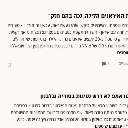
 האיראנים הלילה, נכה בהם חזק"
ה נוספת: "האיראנים ביקשו שלא נעשה זאת, עכשיו זה תורנו" • סעודיה
במלחמה עם איראן • חשד למתקפת כטב"מים במצרים: מכלית גז אמריקאית
נפגעה • גורם אמריקאי ל"ניו יורק טיימס": כ-20 יועצים איראניים נהרגו הלילה בתקיפות של ארה"ב
וסעודיה בעיראק • הפסקת האש הופרה: D9 של צה"ל בדרום לבנון נפגע מרחפן נפץ של חיזבאללה;
וטפים
29.07
7
אמפ לא דרש נסיגות בסוריה ובלבנון
ן ידונו בשבוע הבא על הרחבת "אזורי הפיילוט" בדרום לבנון • בסביבת
טראמפ הייתה טובה מאוד, שני המנהיגים חזרו על המחויבות המשותפת
 טראמפ: "נכה באיראן במלוא העוצמה, אבל נראה איך זה ייגמר. כרגע
" •
עדכונים שוטפים