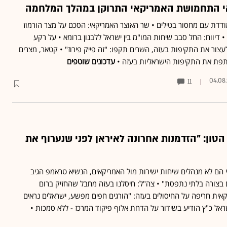
אי התחמושת האמריקאי התרוקן במהלך המלחמה
ודדת עם מחסור בטילים • שר האוצר האמריקאי: הסכם על מצר הורמוז
• דיווח: החל סבב שיחות המו"מ בין ישראל ללבנון ברומא • על רקע
ור את התקיפות בעזה, השרים תקפו: "זה פייק פירוז" • קטאר, מצרים
תפת את התקיפות הישראליות בעזה •
עדכונים שוטפים
04.08
11
ון: "הזדמנות אחרונה לאיראן לפני שנערוף את
 הם לא מנהלים שיחות ישירות מול האמריקאים, הנשיא טראמפ הגיב
ם בצורה בלתי נתפסת" • צה"ל: חיסלנו בעזה מחבל שהחזיק ברום
ית חריפה על החיסולים בעזה: "הורגים חפים מפשע, ישראלים נראים
ראל כ"ץ הודיע בשידור על הדחת אלוף פיקוד המרכז - ללא סמכות •