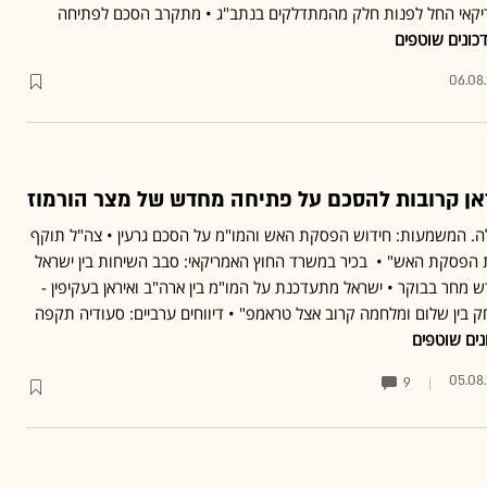
ריקאי החל לפנות חלק מהמתדלקים בנתב"ג • מתקרב הסכם לפתיחה
כונים שוטפים
06.08
ראן קרובות להסכם על פתיחה מחדש של מצר הורמוז
ילה. המשמעות: חידוש הפסקת האש והמו"מ על הסכם גרעין • צה"ל תוקף
ת הפסקת האש" • בכיר במשרד החוץ האמריקאי: סבב השיחות בין ישראל
דש מחר בבוקר • ישראל מתעדכנת על המו"מ בין ארה"ב ואיראן בעקיפין -
 בין שלום ומלחמה קרוב אצל טראמפ" • דיווחים ערביים: סעודיה תקפה
נים שוטפים
05.08
9