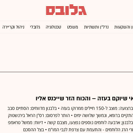
ן והשקעות
נדל''ן ותשתיות
משפט
טכנולוגיה
גלובלי
ניהול וקריירה
י שיוקם בעזה – והכוח הזר שייכנס אליו
הצעד הראשון של טראמפ ברצועה: מוצב ל-150 חיילים ממרוקו בעזה • בלבנון מדווחים: הסתיים סבב
התקיים ברומא, ונמשך שלושה ימים • הותר לפרסום: רס"ן הראל בירנשטוק
ו בלבנון; ארבעה לוחמים נוספים נפצעו, מצבם קשה • דיווח: ממשל טראמפ
י הרג הלוחמים - והתעמת עם צרפת לגבי המו"מ • בצל ההסכם