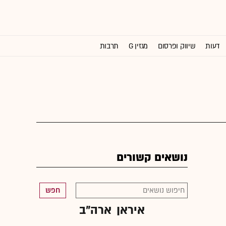
דעות
שיווק ופרסום
מגזין G
תרבות
וול סטריט ג'ורנל
נושאים קשורים
חפש
איראן
ארה"ב