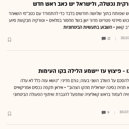
קית נכשלה, ולישראל יש כאב ראש חדש
ש שפותח בתוך שלושה חודשים בלבד כדי להתמודד עם כטב"מי השאהד
כוש מיירטי פטריוט מדור ישן בשל מחסור במלאים • וטורקיה מבקשת סיוע
ב קאאן •
השבוע בתעשיות הביטחוניות
30.0
12
ו - פיצוץ עז יישמע הלילה בקו העימות
להסכם על השלב השני בעזה; גורם מדיני: "נושא עזה כלל לא עלה
 תהיה נסיגה ישראלית מהקו הצהוב" • איראן תקפה נכסים אמריקאיים
פויה לעמוד בראש קואליציה שתפעל להגברת שיתוף הפעולה הביטחוני
30.07
9