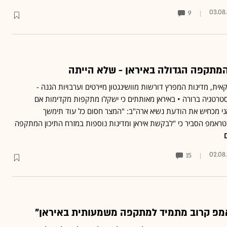
03.08
9
מתקפה הגדולה באיראן - שלא הייתה
ית, מדינות המפרץ דורשות מוושינגטון מיירטים וערבויות הגנה -
טרטגיה ברורה • באיראן מאותתים כי ישקלו מתקפות מקדימות אם
אני מכחיש את הודעת נשיא ארה"ב: "המצר חסום כל עוד תימשך
ראמפ הסביר כי "לבקשת איראן ומדינות נוספות במזרח התיכון המתקפה
02.08
15
אמפ קרוב מתמיד למתקפה משמעותית באיראן"