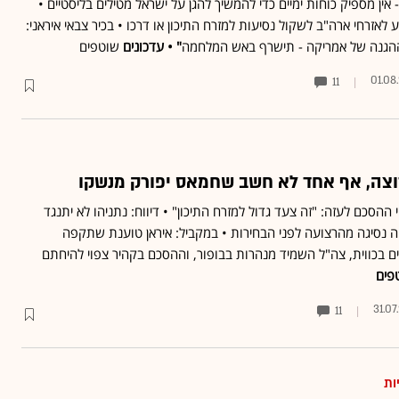
- אין מספיק כוחות ימיים כדי להמשיך להגן על ישראל מטילים בליסטיים •
לאזרחי ארה"ב לשקול נסיעות למזרח התיכון או דרכו • בכיר צבאי איראני:
ההגנה של אמריקה - תישרף באש המלחמה
" • עדכונים
שוטפים
01.08
11
צה, אף אחד לא חשב שחמאס יפורק מנשקו
ההסכם לעזה: "זה צעד גדול למזרח התיכון" • דיווח: נתניהו לא יתנגד
 נסיגה מהרצועה לפני הבחירות • במקביל: איראן טוענת שתקפה
ם בכווית, צה"ל השמיד מנהרות בבופור, וההסכם בקהיר צפוי להיחתם
טפים
31.07
11
ות