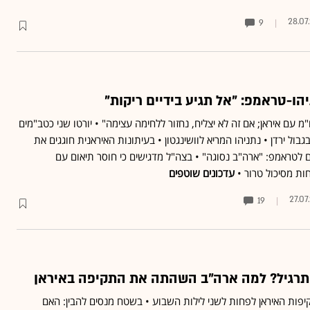
28.07
9
הו-טראמפ: "אל תגיע בידיים ריקות"
מ עם איראן; אם זה לא יצליח, נחזור ללחימה עצימה" • יורטו שני כטב"מים
גבול ירדן • נתניהו המריא לוושינגטון • בעיתונות האיראנית חוגגים את
 לטראמפ: "ארה"ב נסוגה" • בצה"ל מדגישים כי חוסר תיאום עם
ות מסיכול טרור •
עדכונים שוטפים
27.07
19
 תרגיל? למה ארה"ב השהתה את התקיפה באיראן
ות האיראן לפחות לשני לילות השבוע • בשטח מנסים להבין: האם