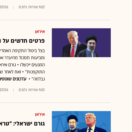
N12 ושירות גלובס
.2026
איראן
פרטים חדשים על ה
בצל ביטול התקיפה האמריקא
ומביעות תסכול מהיעדר אס
המגעים ייכשלו • גורם איר
התוקפנות" • זאת לאחר שט
נבלמה" •
עדכונים שוטפים
N12 ושירות גלובס
.2026
איראן
גורם ישראלי: "טר