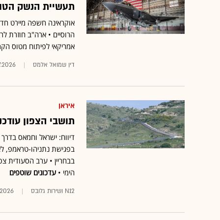
תעשיית הנשק הטור
אוקראינה חשפה מיירט חד
הרוסיים • ארה"ב חוזרת לר
אמריקאי לפיתוח מטוס הקר
דין שמואל אלמס
7.2026
איראן
תושבי הצפון עודכנ
דיווח: ישראל וחמאס בדרך 
בפגישת נתניהו-טראמפ, לא
בבחריין • ערב הסעודית צ
הימי •
עדכונים שוטפים
N12 ושירות גלובס
.2026