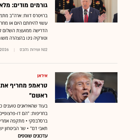
גורמים מודים: מל
ברויטרס דווח: ארה"ב מתמ
עשוי להיחתם היום או מחר 
הדרישה ממועצת השלום לעצ
וטורקיה גינו בהצהרה משו
N12 ושירות גלובס
.2026
איראן
טראמפ מחריף את הט
ראשם"
בעוד שהאיראנים טוענים כי
בחריפות: "הם דו-פרצופיי
ברסלבסקי • מתקפה אמריקא
תאבי דם" • שר הביטחון יש
עדכונים שוטפים