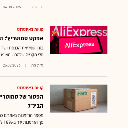
נבו שפיר
04.03.2026
קניות באינטרנט
אפקט סמוטריץ': הרכישות 
בזמן שמליאת הכנסת ושר ה
סלי הקנייה שלהם - מאופנ
גלית חתן
26.02.2026
קניות באינטרנט
הפטור של סמוטריץ
הבינ"ל
סך ההזמנות ירד ב-18% לעומת החודש הקודם •