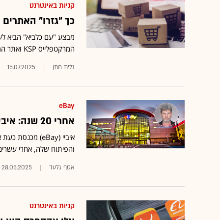
קניות באינטרנט
כך "גזרו" האתרים 
המרקטפלייס KSP ואתר המתנות BUYME •
גלית חתן
15.07.2025
eBay
אחרי 20 שנה: איביי סוגרת את פעילותה בישראל, כל העובדים יפוטרו
איביי (eBay) מכ
והפיתוח שלה, אחרי עשרים
אסף גלעד
28.05.2025
קניות באינטרנט