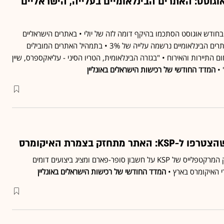
אוגוסט: האתרים הבינלאומיים בעלייה, הישראליים
 בחודש אוגוסט הסתכמו בהיקף דומה לזה של יולי • באתרים הישראליים
נרשמה ירידה של 6%, ובאתרים הבינלאומיים נרשמה עלייה של 3% • בתמהיל האתרים המובילים
התיירות והאירוח • "בגזרה הבינלאומית, הטריו הסיני - עליאקספרס, שיין
 •
המדד החודשי של רכישות הישראלים באונליין
 מתחזק בצמרת האיקומרס
בחודשים האחרונים מתחזק המרקטפלייס של KSP על חשבון סופר-פארם ומציג ביצועים דומים
 האיקומרס בארץ •
המדד החודשי של רכישות הישראלים באונליין