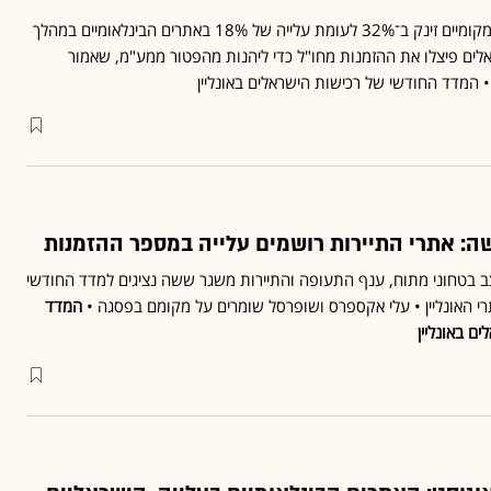
מספר ההזמנות באתרים המקומיים זינק ב־32% לעומת עלייה של 18% באתרים הבינלאומיים במהלך
לים פיצלו את ההזמנות מחו"ל כדי ליהנות מהפטור ממע"מ, שאמור
 המדד החודשי של רכישות הישראלים באונליין
ה: אתרי התיירות רושמים עלייה במספר ההזמנות
 בטחוני מתוח, ענף התעופה והתיירות משגר ששה נציגים למדד החודשי
י האונליין • עלי אקספרס ושופרסל שומרים על מקומם בפסגה •
המדד
ם באונליין