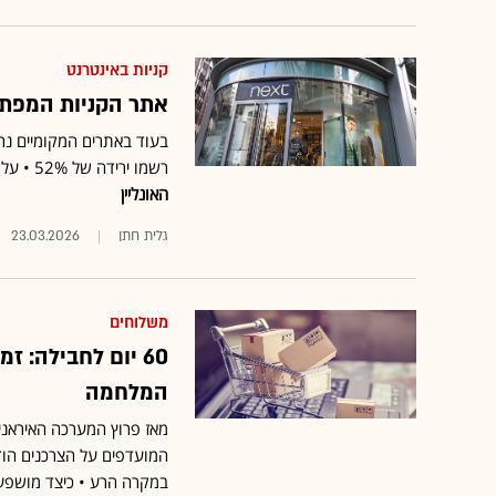
קניות באינטרנט
אתר הקניות המפת
בעוד באתרים המקומיים נר
רשמו ירידה של 52% • על הרקע הזה בולט לטובה Next הבריטי •
האונליין
גלית חתן
23.03.2026
משלוחים
60 יום לחבילה: 
המלחמה
מאז פרוץ המערכה האיראני
המועדפים על הצרכנים הוד
במקרה הרע • כיצד מושפעו