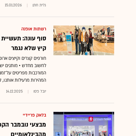
גלית חתן
15.01.2026
רשתות אופנה
סוף עונה: תעשיית
קיץ שלא נגמר
חורפים קצרים וקייצים אר
לחשוב מחדש • מותגים ישרא
המורכבות מפריטים על־זמני
המהירות מרעילות אותנו, לא
יובל פסו
14.12.2025
בלאק פריידיי
מבצעי נובמבר הקפי
מהבינלאומיים