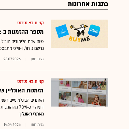
כתבות אחרונות
קניות באינטרנט
מספר ההזמנות ב-BUYME הוכפל החודש, אך גם המתחרות בתמונה
נרשם גידול, ו-וולט מתבס
גלית חתן
23.07.2026
קניות באינטרנט
הזמנות האונליין של BUYME הוכפלו במערכה האיראנית. ומי עוד
דומה • כ-70% מההזמנות ב-BUYME הן עד 250 שקל •
מאתרי האונליין
גלית חתן
14.04.2026