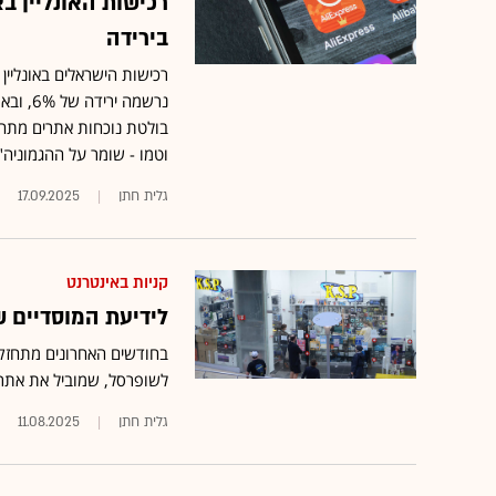
רכישות האונליין ב
בירידה
רכישות הישראלים באונליין
בולטת נוכחות אתרים מתחום 
וטמו - שומר על ההגמוניה"
גלית חתן
17.09.2025
קניות באינטרנט
לידיעת המוסדיים שהצטרפו ל-KSP: האתר
לשופרסל, שמוביל את אתרי
גלית חתן
11.08.2025