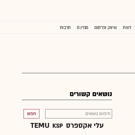
דעות
שיווק ופרסום
מגזין G
תרבות
וול סטריט ג'ורנל
נושאים קשורים
חפש
עלי אקספרס
TEMU
KSP