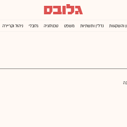
ן והשקעות
נדל''ן ותשתיות
משפט
טכנולוגיה
גלובלי
ניהול וקריירה
נה