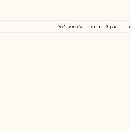
רסום
מגזין G
תרבות
וול סטריט ג'ורנל