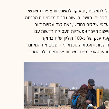
לי לתושביה, ובעיקר למשפחות צעירות ואנשי
ויה. תושבי היישוב נהנים מזיכוי מס הכנסה
חיסכון של אלפי שקלים בחודש, זאת לצד עלויות דיור
היישוב מייצר אפשריות תעסוקה חדשות עם
הכרזתו כ"עיר החלל של ישראל". השקעת ענק של כ-100 מיליון ש"ח במוקד
חדשנות ותעסוקה טכנולוגי הופכים את המקום
סטארטאפ ומייצר משרות איכותיות בלב המדבר.