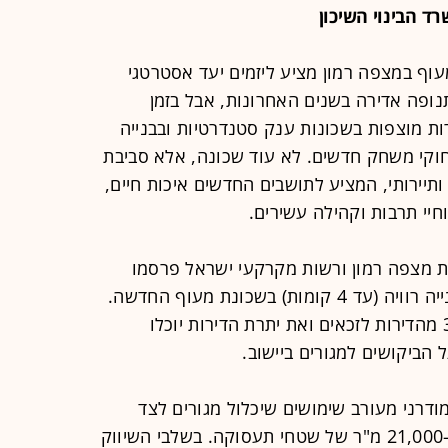
 הבינוי השיכון
 יח"ד בשכונת מעוף במצפה רמון מציע ליזמים יעד אסטרטגי
נופה אדירה בשנים האחרונות, אבל בזמן
ת מוצפות בשכונות ענק סטנדרטיות ובבנייה
וקי משחק חדשים. לא עוד שכונה, אלא סביבת
י ותיירותי, המציע לתושבים החדשים איכות חיים,
וחיי תרבות וקהילה עשירים.
צת מצפה רמון ורשות מקרקעי ישראל פרסמו
מכרז חדש לבניית 366 יחידות דיור בבנייה רוויה (עד 4 קומות) בשכונת מעוף החדשה.
מדובר במכרז מחיר מטרה שיקצה 30% מהדירות לזכאים ואת יתרת הדירות יוכלו
 הביקושים למגורים ביישוב.
דרני מעורב שימושים שיכלול מגורים לצד
כ-7,630 מ"ר של שטחי מסחר ומעל ל-21,000 מ"ר של שטחי תעסוקה. בשלבי השיווק