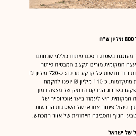
ח
מעוגנת בשטח. הסכם פיתוח כוללני שנחתם
ועצה המקומית מזרים תקציב המבטיח פיתוח
מקיף, המקדם בנייה של כ-3,000 יחידות דיור חדשות על קרקע מדינה: כ-720 מיליון ₪
מוקצים לתשתיות על ותשתיות ציבוריות מתקדמות. כ-110 מיליון ₪ יופנו להקמת
נוך וכ-30 מיליון ₪ יושקעו בשדרוג המרקם הוותיק של מצפה רמון
 המקומית היא לעמוד ביעד אוכלוסייה של
10 תושבים עד סוף שנת 2030, תוך ניהול פיתוח אחראי של השכונות החדשות
בע, הנוף והסביבה הייחודית של אזור המכתש.
ל של ישראל