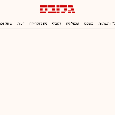
''ן ותשתיות
משפט
טכנולוגיה
גלובלי
ניהול וקריירה
דעות
שיווק ופ