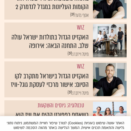
הקומות העליונות במגדל לנדמרק 2
{19}
אסף גלעד
WIZ
האקזיט הגדול בתולדות ישראל עולה
שלב. התחנה הבאה: אירופה
{19}
מיטל וייזברג
WIZ
האקזיט הגדול בישראל מתקרב לקו
הסיום: אישור מרכזי לעסקת גוגל-וויז
{19}
מיטל וייזברג
טכנולוגיה: גיוסים והשקעות
כשאסף רפפורט הקים את וויז הוא
צירף קומץ של אנשים, כולל הקרן הזו
האתר עושה שימוש בעוגיות (Cookies) לצורך שיפור חוויית המשתמש, ניתוח נתוני
גלישה והתאמת תכנים אישית. המשך הגלישה באתר מהווה הסכמה לשימוש