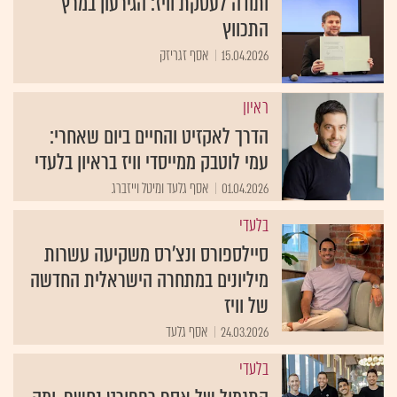
ותודה לעסקת וויז: הגירעון במרץ
התכווץ
15.04.2026
אסף זגריזק
ראיון
הדרך לאקזיט והחיים ביום שאחרי:
עמי לוטבק ממייסדי וויז בראיון בלעדי
01.04.2026
אסף גלעד ומיטל וייזברג
בלעדי
סיילספורס ונצ'רס משקיעה עשרות
מיליונים במתחרה הישראלית החדשה
של וויז
24.03.2026
אסף גלעד
בלעדי