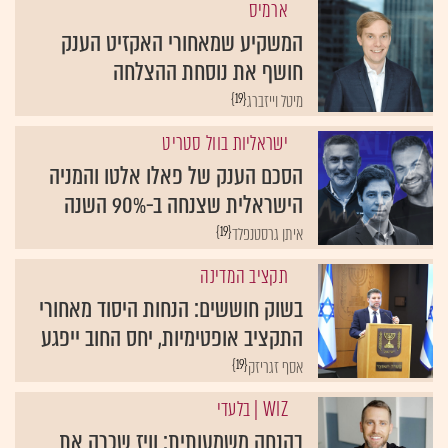
ארמיס
המשקיע שמאחורי האקזיט הענק
חושף את נוסחת ההצלחה
{19}
מיטל וייזברג
ישראליות בוול סטריט
הסכם הענק של פאלו אלטו והמניה
הישראלית שצנחה ב-90% השנה
{19}
איתן גרסטנפלד
תקציב המדינה
בשוק חוששים: הנחות היסוד מאחורי
התקציב אופטימיות, יחס החוב ייפגע
{19}
אסף זגריזק
WIZ
| בלעדי
בהנחה משמעותית: וויז שכרה את