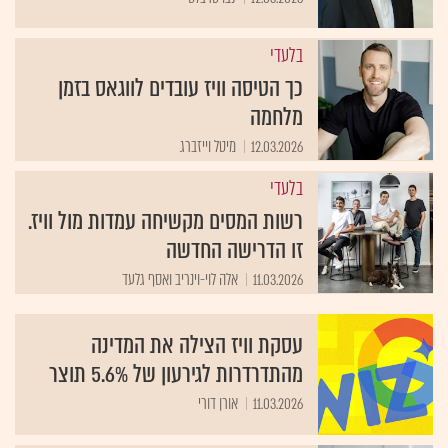
בלעדי
כך הטיסה וויז עובדים לווגאס בזמן
מלחמה
12.03.2026
מיטל וייזברג
בלעדי
רשות המסים מקשיחה עמדות מול וויז.
זו הדרישה החדשה
11.03.2026
אלה לוי-וינריב ואסף גלעד
עסקת וויז הצילה את המדינה
מהתדרדרות לגירעון של 5.6% תוצר
11.03.2026
אורן דורי