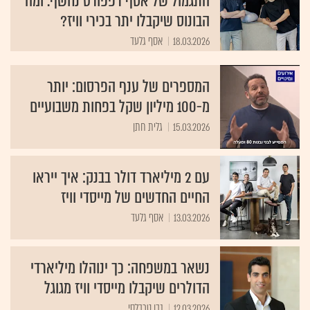
התגמול של אסף רפפורט נחשף. ומה
הבונוס שיקבלו יתר בכירי וויז?
18.03.2026
אסף גלעד
המספרים של ענף הפרסום: יותר
מ-100 מיליון שקל בפחות משבועיים
15.03.2026
גלית חתן
עם 2 מיליארד דולר בבנק: איך ייראו
החיים החדשים של מייסדי וויז
13.03.2026
אסף גלעד
נשאר במשפחה: כך ינוהלו מיליארדי
הדולרים שיקבלו מייסדי וויז מגוגל
12.03.2026
נבו טרבלסי