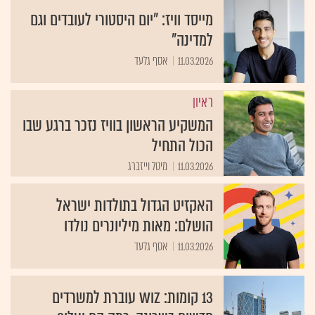
מייסד וויז: "יום היסטורי לעובדים וגם
למדינה"
11.03.2026
אסף גלעד
ראיון
המשקיע הראשון בוויז נזכר ברגע שבו
הכול התחיל
11.03.2026
מיטל וייזברג
האקזיט הגדול בתולדות ישראל
הושלם: מאות מיליונרים נולדו
11.03.2026
אסף גלעד
13 קומות: Wiz עוברת למשרדים