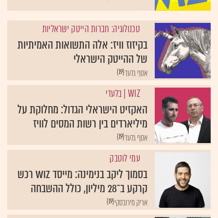
טכנולוגיה: חברות הייטק ישראליות
בקיזוז וויז: אלה התשואות האמיתיות
של ההייטק הישראלי
{19}
אסף גלעד
WIZ
| בלעדי
האקזיט הישראלי הגדול: מחלוקת על
מיליארדים בין רשות המסים לוויז
{19}
אסף גלעד
עמי לוטבק
בסמוך ליקב בנימינה: מייסד WIZ רכש
קרקע ב־28 מיליון, כולל ההשבחה
{19}
אריק מירובסקי