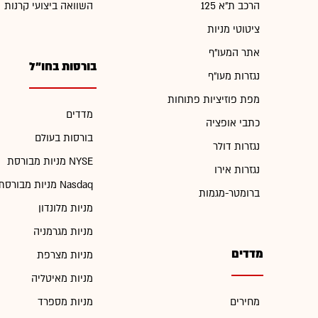
הרכב ת"א 125
השוואה ביצועי קרנות
ציטוטי מניות
אתר המעו"ף
בורסות בחו"ל
נגזרות מעו"ף
מפת פוזיציות פתוחות
מדדים
כתבי אופציה
בורסות בעולם
נגזרות דולר
מניות מבורסת NYSE
נגזרות אירו
מניות מבורסת Nasdaq
ברומטר-מגמות
מניות מלונדון
מניות מגרמניה
מדדים
מניות מצרפת
מניות מאיטליה
מחירים
מניות מספרד