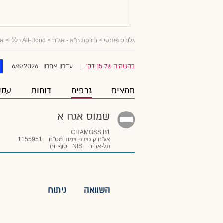
גלובס פיננסי
>
בורסת ת"א - אג"ח
>
All-Bond כללי
>
אג
6/8/2026
בהשהיה של 15 דק'
עדכון אחרון
|
תמצית
גרפים
דוחות
עסק
שמוס אגח א
CHAMOSS B1
אג"ח קונצרני צמוד מט"ח
1155951
תל-אביב
NIS
סוף יום
השוואה
ניתוח