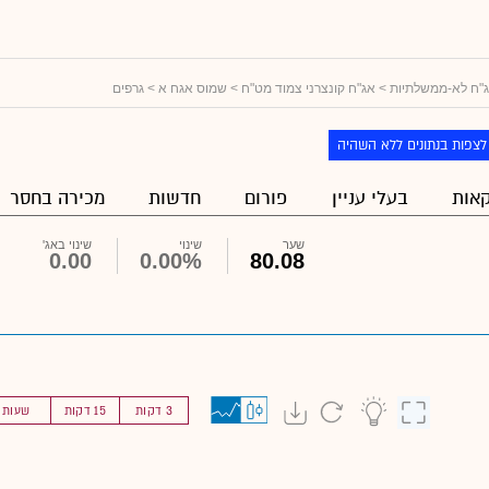
"ח לא-ממשלתיות
>
אג"ח קונצרני צמוד מט"ח
>
שמוס אגח א
> גרפים
לצפות בנתונים ללא השהיה
אות
בעלי עניין
פורום
חדשות
מכירה בחסר
שער
שינוי
שינוי באג'
0.00
0.00%
80.08
3 דקות
15 דקות
שעות