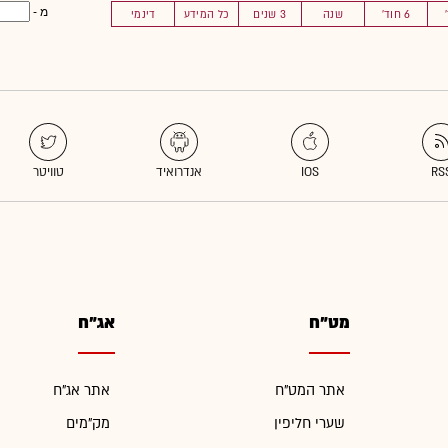
מ -
6 חוד'
שנה
3 שנים
כל המידע
דינמי
מט"ח
אג"ח
אתר המט"ח
אתר אג"ח
שערי חליפין
מק"מים