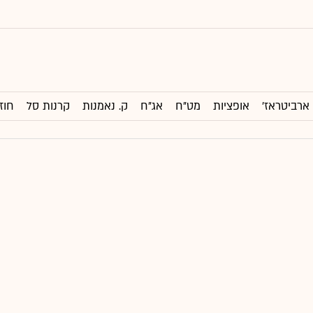
ארביטראז'
אופציות
מט"ח
אג"ח
ק. נאמנות
קרנות סל
חוז