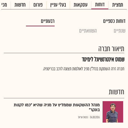
דוחות
תמצית
עסקאות
בעלי עניין
פורום
חדשות
מכיר
דוחות כספיים
רבעוניים
שנתיים
השוואתיים
תיאור חברה
שמוס אינטרנשיונל לימיטד
חברה זרה העוסקת בנדל"ן מניב לאולמות תצוגה לרכב בבריטניה.
חדשות
מנהל ההשקעות שממליץ על מניה שהיא "כמו לקנות
בונקר"
04.08.2026
נתנאל אריאל