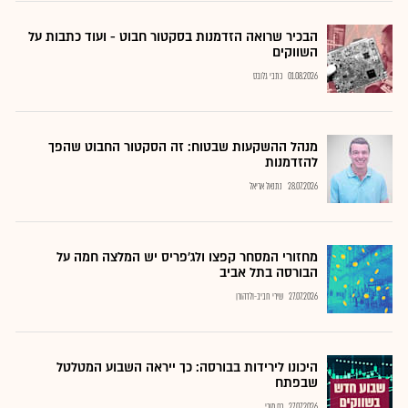
הבכיר שרואה הזדמנות בסקטור חבוט - ועוד כתבות על
השווקים
01.08.2026
כתבי גלובס
מנהל ההשקעות שבטוח: זה הסקטור החבוט שהפך
להזדמנות
28.07.2026
נתנאל אריאל
מחזורי המסחר קפצו ולג'פריס יש המלצה חמה על
הבורסה בתל אביב
27.07.2026
שירי חביב-ולדהורן
היכונו לירידות בבורסה: כך ייראה השבוע המטלטל
שבפתח
27.07.2026
רם מורי