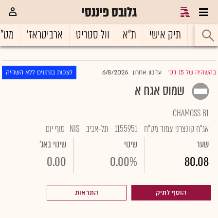
גלובס פיננסי
ראשי
תיק אישי
ת"א
וול סטריט
ארביטראז'
מט"
6/8/2026
בהשהיה של 15 דק'
עדכון אחרון
לצפות בנתונים ללא השהיה
|
שמוס אגח א
CHAMOSS B1
אג"ח קונצרני צמוד מט"ח
1155951
תל-אביב
NIS
סוף יום
שער
שינוי
שינוי באג'
0.00
0.00%
80.08
הוסף לתיק
התראות