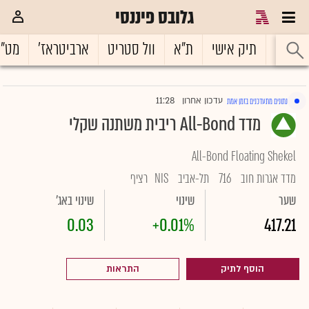
גלובס פיננסי
ראשי
תיק אישי
ת"א
וול סטריט
ארביטראז'
מט"
11:28
עדכון אחרון
נתונים מתעדכנים בזמן אמת
|
מדד All-Bond ריבית משתנה שקלי
All-Bond Floating Shekel
מדד אגרות חוב
716
תל-אביב
NIS
רציף
שער
שינוי
שינוי באג'
0.03
+0.01%
417.21
הוסף לתיק
התראות