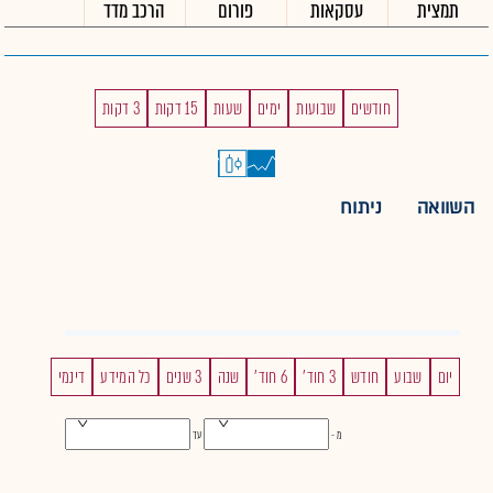
תמצית
עסקאות
פורום
הרכב מדד
חודשים
שבועות
ימים
שעות
15 דקות
3 דקות
השוואה
ניתוח
יום
שבוע
חודש
3 חוד'
6 חוד'
שנה
3 שנים
כל המידע
דינמי
מ -
עד