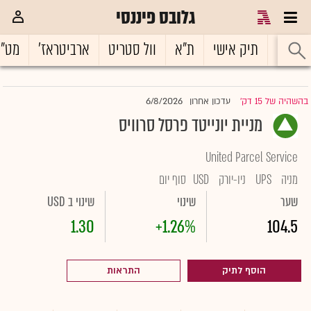
גלובס פיננסי
ראשי
תיק אישי
ת"א
וול סטריט
ארביטראז'
מט"
6/8/2026
בהשהיה של 15 דק'
עדכון אחרון
|
מניית יונייטד פרסל סרוויס
United Parcel Service
מניה
UPS
ניו-יורק
USD
סוף יום
שער
שינוי
שינוי ב USD
1.30
+1.26%
104.5
הוסף לתיק
התראות