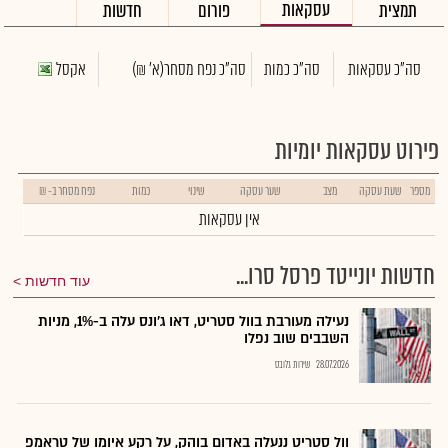
עסקאות
תמצית
פורום
חדשות
סה"כ עסקאות
סה"כ כמות
סה"כ נפח מסחר
(א' ₪)
אקסל
פירוט עסקאות יומיות
מספר
שעת עסקה
מצב
שער עסקה
שינוי
כמות
נפח מסחר ב- ₪
אין עסקאות
חדשות יונייטד פרסל סרו...
עוד חדשות
נעילה מעורבת בוול סטריט, דאו ג'ונס עלה ב-1%, מניות
השבבים שוב נפלו
28.07.2026
שירות גלובס
וול סטריט ננעלה באדום בוהק, על רקע איומו של טראמפ