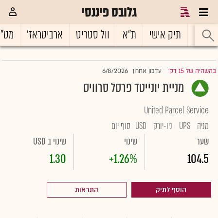
גלובס פיננסי
ראשי
תיק אישי
ת"א
וול סטריט
ארביטראז'
מט"
6/8/2026
בהשהיה של 15 דק'
עדכון אחרון
|
מניית יונייטד פרסל סרוויס
United Parcel Service
מניה
UPS
ניו-יורק
USD
סוף יום
שער
שינוי
שינוי ב USD
1.30
+1.26%
104.5
הוסף לתיק
התראות