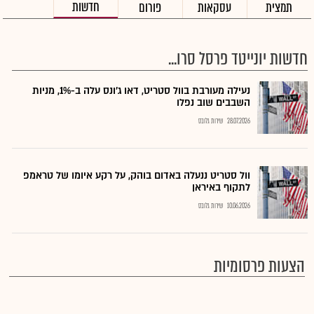
חדשות
תמצית
עסקאות
פורום
חדשות יונייטד פרסל סרו...
נעילה מעורבת בוול סטריט, דאו ג'ונס עלה ב-1%, מניות
השבבים שוב נפלו
28.07.2026
שירות גלובס
וול סטריט ננעלה באדום בוהק, על רקע איומו של טראמפ
לתקוף באיראן
10.06.2026
שירות גלובס
הצעות פרסומיות