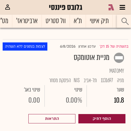
גלובס פיננסי
ראשי
תיק אישי
ת"א
וול סטריט
ארביטראז'
מט"
6/8/2026
בהשהיה של 15 דק'
עדכון אחרון
לצפות בנתונים ללא השהיה
|
מניית אוטומקס
MATOMY
מניה
1131697
תל-אביב
NIS
הפסקת מסחר
שער
שינוי
שינוי באג'
0.00
0.00%
10.8
הוסף לתיק
התראות