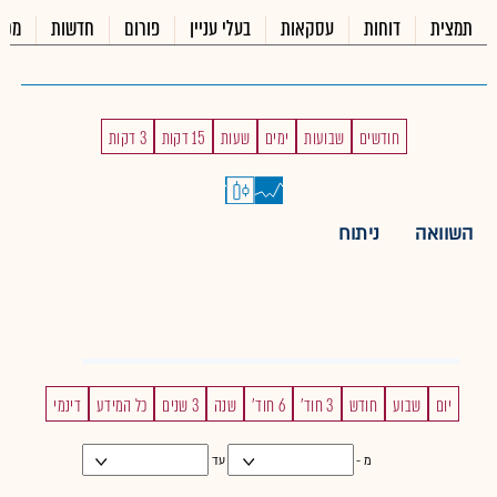
תמצית
דוחות
עסקאות
בעלי עניין
פורום
חדשות
מכי
חודשים
שבועות
ימים
שעות
15 דקות
3 דקות
השוואה
ניתוח
יום
שבוע
חודש
3 חוד'
6 חוד'
שנה
3 שנים
כל המידע
דינמי
מ -
עד