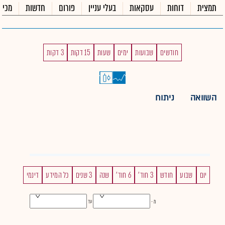
תמצית
דוחות
עסקאות
בעלי עניין
פורום
חדשות
מכיר
חודשים
שבועות
ימים
שעות
15 דקות
3 דקות
השוואה
ניתוח
יום
שבוע
חודש
3 חוד'
6 חוד'
שנה
3 שנים
כל המידע
דינמי
מ -
עד