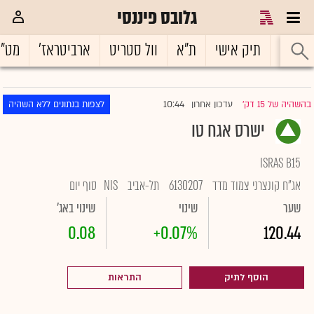
גלובס פיננסי
ראשי
תיק אישי
ת"א
וול סטריט
ארביטראז'
מט"
10:44
בהשהיה של 15 דק'
עדכון אחרון
לצפות בנתונים ללא השהיה
|
ישרס אגח טו
ISRAS B15
אג"ח קונצרני צמוד מדד
6130207
תל-אביב
NIS
סוף יום
שער
שינוי
שינוי באג'
0.08
+0.07%
120.44
הוסף לתיק
התראות