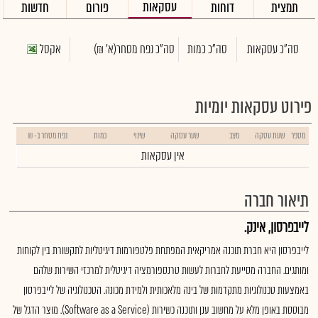
עסקאות
תמצית
דוחות
פורום
חדשות
סה"כ עסקאות
סה"כ כמות
סה"כ נפח מסחר
(א' ₪)
אקסל
פירוט עסקאות יומיות
מספר
שעת עסקה
מצב
שער עסקה
שינוי
כמות
נפח מסחר ב- ₪
אין עסקאות
תיאור חברה
לייבפרסון, אינק.
לייבפרסון היא חברת תוכנה אמריקאית המפתחת פלטפורמות דיגיטליות לתקשורת בין לקוחות
ומותגים. החברה מסייעת לחברות לעשות טרנספורמציה דיגיטלית למרכזי השירות שלהם
באמצעות טכנולוגיות מתקדמות של בינה מלאכותית ולמידת מכונה. הטכנולוגיה של לייבפרסון
מבוססת באופן מלא על מחשוב ענן ותוכנה כשירות (Software as a Service). מוצר הדגל של