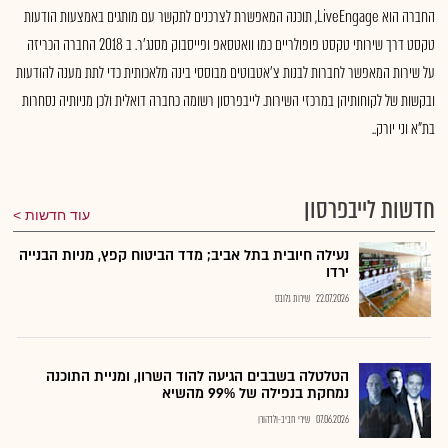
החברה הוא LiveEngage, תוכנה המאפשרת לצרכנים לתקשר עם מותגים באמצעות הודעות
טקסט דרך שירותי טקסט פופולריים כמו וואטסאפ ופייסבוק מסנג'ר. ב 2018 החברה הכריזה
על שירות המאפשר לחברות לבנות צ’אטבוטים מבוססי בינה מלאכותית כדי לתת מענה להודעות
ובקשות של לקוחותיהן במרכזי השירות. לייבפרסון רשומה כחברה דואלית ולכן מניותיה נסחרות
בת"א וני יורק..
חדשות לייבפרסון
עוד חדשות
נעילה חיובית בתל אביב; מדד הביטוח קפץ, מניות הבנייה
ירדו
22.07.2026
שירות גלובס
הטלטלה בשבבים הגיעה להוד השרון, ומניית התוכנה
נמחקת בנפילה של 99% מהשיא
07.06.2026
שירי חביב-ולדהורן