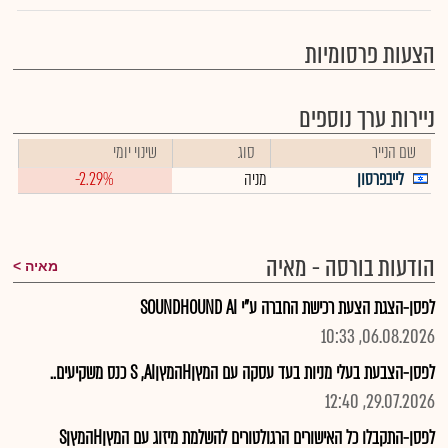
הצעות פרסומיות
ניירות ערך נוספים
שם הנייר
סוג
שינוי יומי
לייבפרסון
מניה
-2.29%
הודעות בורסה - מאיה
מאיה
לפסן-הצגת הצעת רכישת החברה ע"י SOUNDHOUND AI
06.08.2026, 10:33
לפסן-הצבעת בעלי מניות בעד עסקה עם המץןHהמץןS ,AI כנס משקיעים..
29.07.2026, 12:40
לפסן-התקבלו כל האישורים הרגולטורים להשלמת מיזוג עם המץןHהמץןS