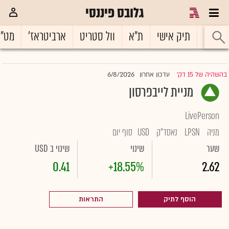
גלובס פיננסי
ראשי
תיק אישי
ת"א
וול סטריט
ארביטראז'
מט"
6/8/2026
בהשהיה של 15 דק'
עדכון אחרון
|
מניית לייבפרסון
LivePerson
מניה
LPSN
נאסד"ק
USD
סוף יום
שער
שינוי
שינוי ב USD
0.41
+18.55%
2.62
הוסף לתיק
התראות