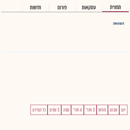
תמצית
עסקאות
פורום
חדשות
השוואה
יום
שבוע
חודש
3 חוד'
6 חוד'
שנה
3 שנים
כל המידע