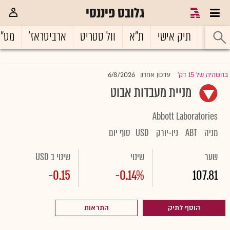
גלובס פיננסי
ראשי
תיק אישי
ת"א
וול סטריט
ארביטראז'
מט"
6/8/2026
בהשהיה של 15 דק'
עדכון אחרון
|
מניית מעבדות אבוט
Abbott Laboratories
מניה
ABT
ניו-יורק
USD
סוף יום
שער
שינוי
שינוי ב USD
-0.15
-0.14%
107.81
הוסף לתיק
התראות