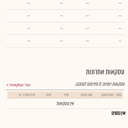
--
--
--
--
--
--
--
--
--
--
--
--
--
--
--
--
עסקאות אחרונות
עסקאות יומיות:
0
מינימום לעסקה:
עוד עסקאות
מספר
שעת עסקה
שער עסקה
שינוי
כמות
נפח מסחר ב- ₪
אין עסקאות
אין נתונים