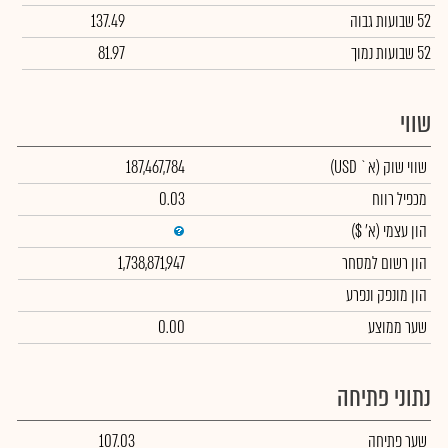
52 שבועות גבוה
137.49
52 שבועות נמוך
81.97
שווי
שווי שוק
(א` USD)
187,467,784
מכפיל רווח
0.03
הון עצמי
(א' $)
הון רשום למסחר
1,738,871,947
הון מונפק ונפרע
שער ממוצע
0.00
נתוני פתיחה
שער פתיחה
107.03