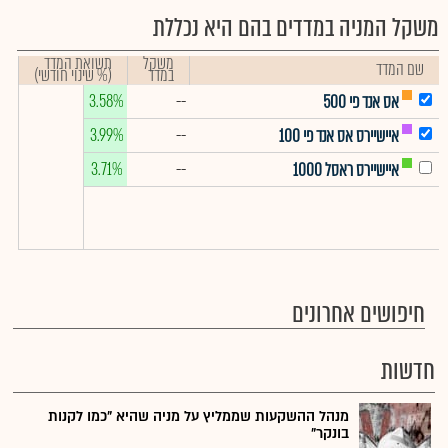
משקל המניה במדדים בהם היא נכללת
משקל
תשואת המדד
שם המדד
במדד
(% שינוי חודשי)
3.58%
--
אס אנד פי 500
3.99%
--
איישיירס אס אנד פי 100
3.71%
--
איישיירס ראסל 1000
חיפושים אחרונים
חדשות
מנהל ההשקעות שממליץ על מניה שהיא "כמו לקנות
בונקר"