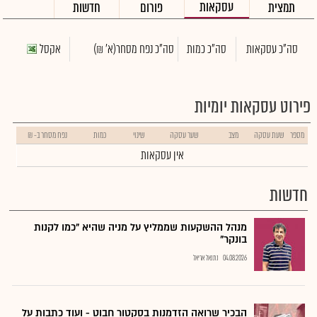
עסקאות
תמצית
פורום
חדשות
סה"כ עסקאות
סה"כ כמות
סה"כ נפח מסחר
(א' ₪)
אקסל
פירוט עסקאות יומיות
מספר
שעת עסקה
מצב
שער עסקה
שינוי
כמות
נפח מסחר ב- ₪
אין עסקאות
חדשות
מנהל ההשקעות שממליץ על מניה שהיא "כמו לקנות
בונקר"
04.08.2026
נתנאל אריאל
הבכיר שרואה הזדמנות בסקטור חבוט - ועוד כתבות על