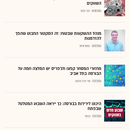
השווקים
01.08.2026
כתבי גלובס
מנהל ההשקעות שבטוח: זה הסקטור החבוט שהפך
להזדמנות
28.07.2026
נתנאל אריאל
מחזורי המסחר קפצו ולג'פריס יש המלצה חמה על
הבורסה בתל אביב
27.07.2026
שירי חביב-ולדהורן
היכונו לירידות בבורסה: כך ייראה השבוע המטלטל
שבפתח
27.07.2026
רם מורי