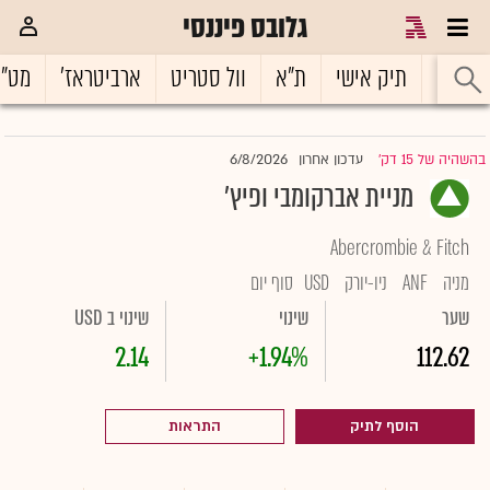
גלובס פיננסי
ראשי
תיק אישי
ת"א
וול סטריט
ארביטראז'
מט"
6/8/2026
בהשהיה של 15 דק'
עדכון אחרון
|
מניית אברקומבי ופיץ'
Abercrombie & Fitch
מניה
ANF
ניו-יורק
USD
סוף יום
שער
שינוי
שינוי ב USD
2.14
+1.94%
112.62
הוסף לתיק
התראות