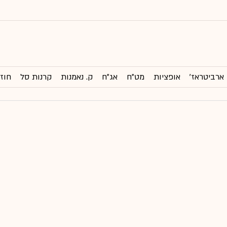
ארביטראז'
אופציות
מט"ח
אג"ח
ק. נאמנות
קרנות סל
חוזי