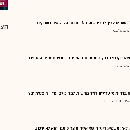
ריך להכיר - ועוד 4 כתבות על המצב בשווקים
הצע
כתבי גלובס
בועז בן נון
יבדה מעל טריליון דולר מהשווי. למה כולם עדיין אופטימיים?
שירי חביב ולדהורן
, לא": משקיע העל חושף איזה מוצר פיננסי הוא לא ירכוש