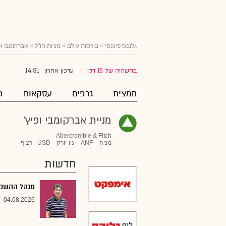
גלובס פיננסי
>
בורסות עולם
>
מניות חו"ל
>
אברקומבי ופ
14:31
בהשהיה של 15 דק'
עדכון אחרון
|
תמצית
גרפים
עסקאות
פ
מניית אברקומבי ופיץ'
Abercrombie & Fitch
מניה
ANF
ניו-יורק
USD
רציף
חדשות
מנהל ההשקעו
04.08.2026