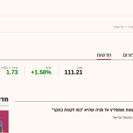
יץ'
> חדשות
ורום
חדשות
שער
שינוי
שינוי ב USD
1.73
+1.58%
111.21
חדש
ת שממליץ על מניה שהיא "כמו לקנות בונקר"
נתנאל אריאל