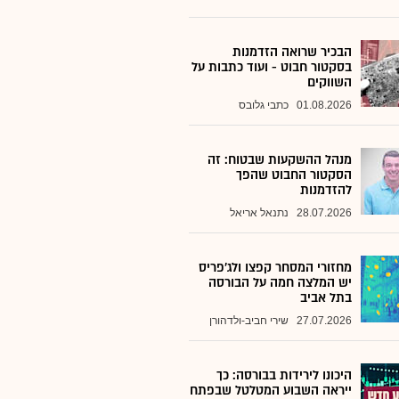
הבכיר שרואה הזדמנות
בסקטור חבוט - ועוד כתבות על
השווקים
01.08.2026
כתבי גלובס
מנהל ההשקעות שבטוח: זה
הסקטור החבוט שהפך
להזדמנות
28.07.2026
נתנאל אריאל
מחזורי המסחר קפצו ולג'פריס
יש המלצה חמה על הבורסה
בתל אביב
27.07.2026
שירי חביב-ולדהורן
היכונו לירידות בבורסה: כך
ייראה השבוע המטלטל שבפתח