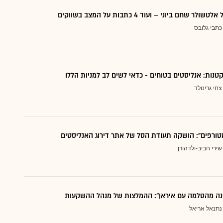
 שחם ביוני – ועוד 4 כתבות על המצב בשווקים
כתבי גלובס
צחי גרינולד
טורפים": הושקה תעודת הסל של אתר דירוג האנליסטים
שירי חביב-ולדהורן
נה מהסלמה עם איראן": ההמלצות של מנהל ההשקעות
נתנאל אריאל