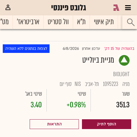
גלובס פיננסי
ראשי
תיק אישי
ת"א
וול סטריט
ארביטראז'
מט"
6/8/2026
בהשהיה של 15 דק'
עדכון אחרון
לצפות בנתונים ללא השהיה
|
מניית ביולייט
BIOLIGHT
מניה
1095223
תל-אביב
NIS
סוף יום
שער
שינוי
שינוי באג'
3.40
+0.98%
351.3
הוסף לתיק
התראות