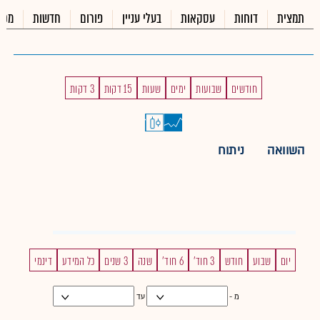
תמצית
דוחות
עסקאות
בעלי עניין
פורום
חדשות
מכי
חודשים
שבועות
ימים
שעות
15 דקות
3 דקות
השוואה
ניתוח
יום
שבוע
חודש
3 חוד'
6 חוד'
שנה
3 שנים
כל המידע
דינמי
מ -
עד