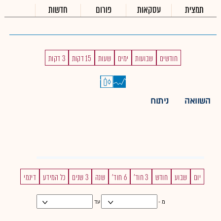
תמצית
עסקאות
פורום
חדשות
חודשים
שבועות
ימים
שעות
15 דקות
3 דקות
השוואה
ניתוח
יום
שבוע
חודש
3 חוד'
6 חוד'
שנה
3 שנים
כל המידע
דינמי
מ -
עד