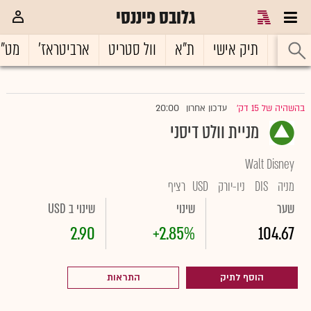
גלובס פיננסי
ראשי
תיק אישי
ת"א
וול סטריט
ארביטראז'
מט"
20:00
בהשהיה של 15 דק'
עדכון אחרון
|
מניית וולט דיסני
Walt Disney
מניה
DIS
ניו-יורק
USD
רציף
שער
שינוי
שינוי ב USD
2.90
+2.85%
104.67
הוסף לתיק
התראות