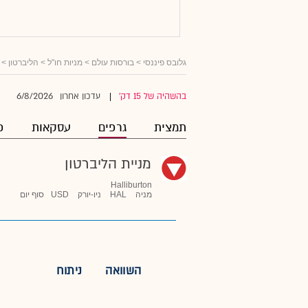
גלובס פיננסי
>
בורסות עולם
>
מניות חו"ל
>
הליברטון
> 
6/8/2026
בהשהיה של 15 דק'
עדכון אחרון
|
תמצית
גרפים
עסקאות
פ
מניית הליברטון
Halliburton
מניה
HAL
ניו-יורק
USD
סוף יום
השוואה
ניתוח