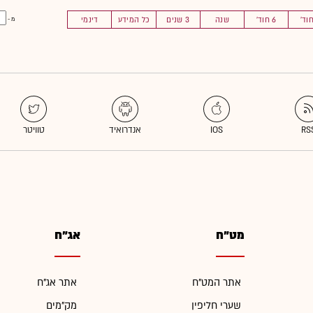
6 חוד'
שנה
3 שנים
כל המידע
דינמי
מ -
מט"ח
אג"ח
אתר המט"ח
אתר אג"ח
שערי חליפין
מק"מים