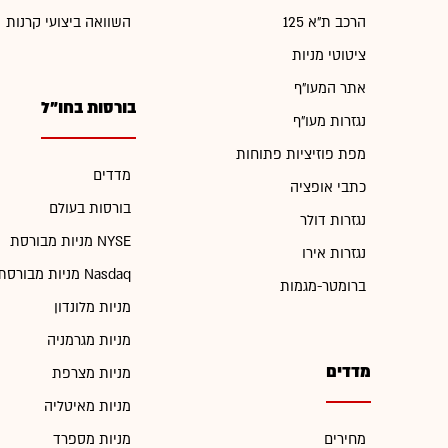
הרכב ת"א 125
השוואה ביצועי קרנות
ציטוטי מניות
אתר המעו"ף
בורסות בחו"ל
נגזרות מעו"ף
מפת פוזיציות פתוחות
מדדים
כתבי אופציה
בורסות בעולם
נגזרות דולר
מניות מבורסת NYSE
נגזרות אירו
מניות מבורסת Nasdaq
ברומטר-מגמות
מניות מלונדון
מניות מגרמניה
מדדים
מניות מצרפת
מניות מאיטליה
מחירים
מניות מספרד