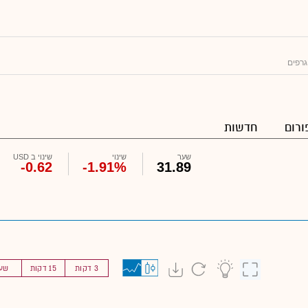
גרפים
ורום
חדשות
שער
שינוי
שינוי ב USD
-0.62
-1.91%
31.89
3 דקות
15 דקות
שע