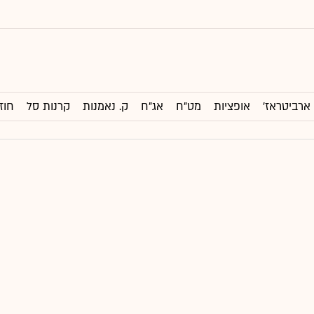
ארביטראז'
אופציות
מט"ח
אג"ח
ק. נאמנות
קרנות סל
חוז