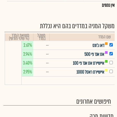
אין נתונים
משקל המניה במדדים בהם היא נכללת
משקל
תשואת המדד
שם המדד
במדד
(% שינוי חודשי)
2.67%
--
דאו ג'ונס
2.94%
--
אס אנד פי 500
3.40%
--
איישיירס אס אנד פי 100
2.95%
--
איישיירס ראסל 1000
חיפושים אחרונים
חדשות מרק