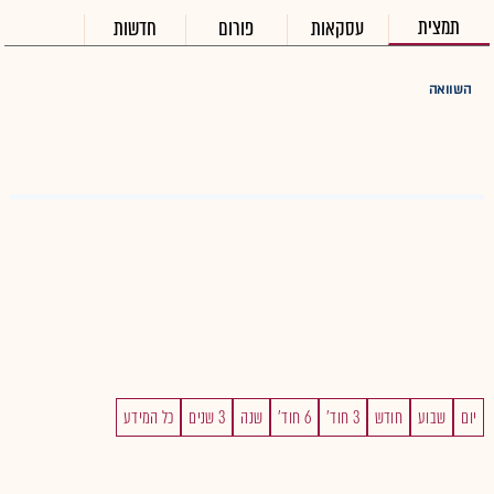
תמצית
עסקאות
פורום
חדשות
השוואה
יום
שבוע
חודש
3 חוד'
6 חוד'
שנה
3 שנים
כל המידע