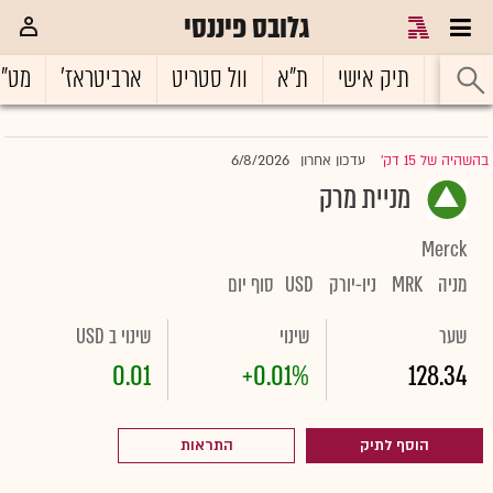
גלובס פיננסי
ראשי
תיק אישי
ת"א
וול סטריט
ארביטראז'
מט"
6/8/2026
בהשהיה של 15 דק'
עדכון אחרון
|
מניית מרק
Merck
מניה
MRK
ניו-יורק
USD
סוף יום
שער
שינוי
שינוי ב USD
0.01
+0.01%
128.34
הוסף לתיק
התראות