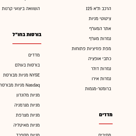
הרכב ת"א 125
השוואה ביצועי קרנות
ציטוטי מניות
אתר המעו"ף
בורסות בחו"ל
נגזרות מעו"ף
מפת פוזיציות פתוחות
מדדים
כתבי אופציה
בורסות בעולם
נגזרות דולר
מניות מבורסת NYSE
נגזרות אירו
מניות מבורסת Nasdaq
ברומטר-מגמות
מניות מלונדון
מניות מגרמניה
מדדים
מניות מצרפת
מניות מאיטליה
מחירים
מניות מספרד