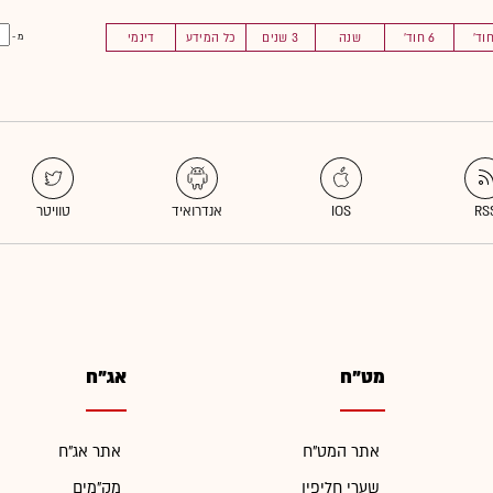
6 חוד'
שנה
3 שנים
כל המידע
דינמי
מ -
מט"ח
אג"ח
אתר המט"ח
אתר אג"ח
שערי חליפין
מק"מים