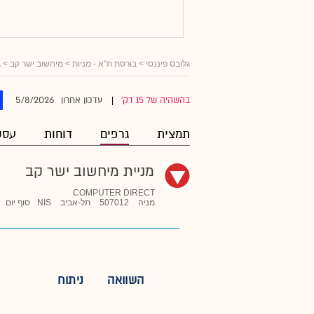
גלובס פיננסי
>
בורסת ת"א - מניות
>
מיחשוב ישר קב
> ג
5/8/2026
בהשהיה של 15 דק'
עדכון אחרון
|
תמצית
גרפים
דוחות
עסק
מניית מיחשוב ישר קב
COMPUTER DIRECT
מניה
507012
תל-אביב
NIS
סוף יום
השוואה
ניתוח