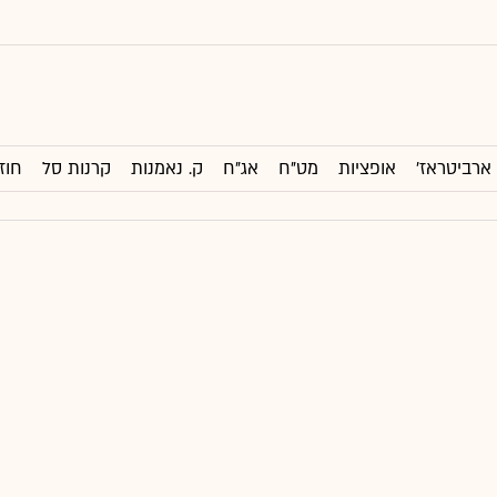
ארביטראז'
אופציות
מט"ח
אג"ח
ק. נאמנות
קרנות סל
חוז