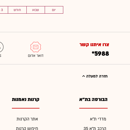
יום
שבוע
חודש
3 חוד'
צרו איתנו קשר
*5988
חזרה למעלה
הבורסה בת"א
קרנות נאמנות
מדדי ת"א
אתר הקרנות
הרכב ת"א 35
חיפוש קרנות