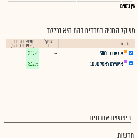
אין נתונים
משקל המניה במדדים בהם היא נכללת
משקל
תשואת המדד
שם המדד
במדד
(% שינוי חודשי)
3.12%
--
אס אנד פי 500
3.12%
--
איישיירס ראסל 1000
חיפושים אחרונים
חדשות