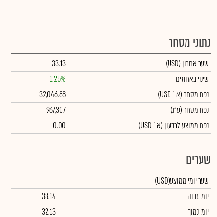
נתוני מסחר
שער אחרון
(USD)
33.13
שינוי באחוזים
1.25%
נפח מסחר
(א` USD)
32,046.88
נפח מסחר
(ע"נ)
967,307
נפח ממוצע לרבעון (א` USD)
0.00
שערים
שער יומי ממוצע
(USD)
--
יומי גבוה
33.14
יומי נמוך
32.13