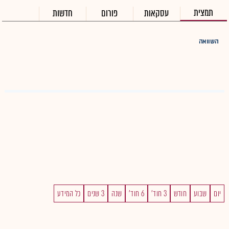
תמצית
עסקאות
פורום
חדשות
השוואה
יום
שבוע
חודש
3 חוד'
6 חוד'
שנה
3 שנים
כל המידע