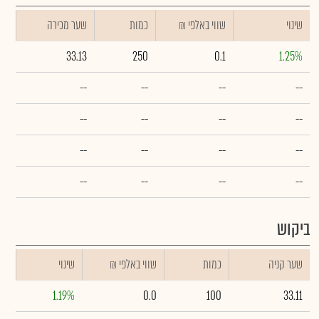
שינוי
₪ שווי באלפי
כמות
שער מכירה
33.13
250
0.1
1.25%
--
--
--
--
--
--
--
--
--
--
--
--
--
--
--
--
ביקוש
שער קניה
כמות
₪ שווי באלפי
שינוי
1.19%
0.0
100
33.11