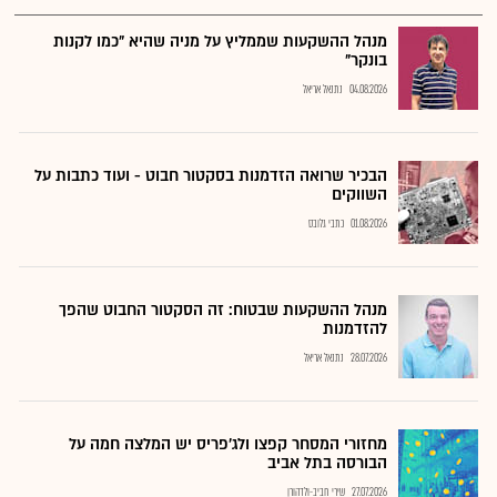
מנהל ההשקעות שממליץ על מניה שהיא "כמו לקנות
בונקר"
04.08.2026
נתנאל אריאל
הבכיר שרואה הזדמנות בסקטור חבוט - ועוד כתבות על
השווקים
01.08.2026
כתבי גלובס
מנהל ההשקעות שבטוח: זה הסקטור החבוט שהפך
להזדמנות
28.07.2026
נתנאל אריאל
מחזורי המסחר קפצו ולג'פריס יש המלצה חמה על
הבורסה בתל אביב
27.07.2026
שירי חביב-ולדהורן