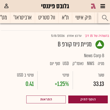
גלובס פיננסי
ראשי
תיק אישי
ת"א
וול סטריט
ארביטראז'
מט"
5/8/2026
בהשהיה של 15 דק'
עדכון אחרון
|
מניית ניוז קורפ B
News Corp B
מניה
NWS
נאסד"ק
USD
סוף יום
שער
שינוי
שינוי ב USD
0.41
+1.25%
33.13
הוסף לתיק
התראות