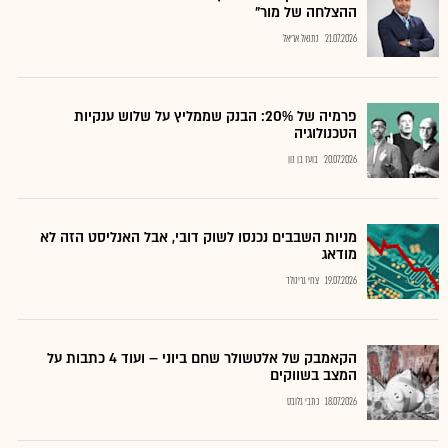
ההצלחה של מור"
21.07.2026
נתנאל אריאל
פרמיה של 20%: הבנק שממליץ על שלוש ענקיות
הטכנולוגיה
20.07.2026
בועז בן נון
מניות השבבים נכנסו לשוק דובי, אבל האנליסט הזה לא
מודאג
19.07.2026
צחי גרינולד
הקאמבק של אלטשולר שחם ביוני – ועוד 4 כתבות על
המצב בשווקים
18.07.2026
כתבי גלובס