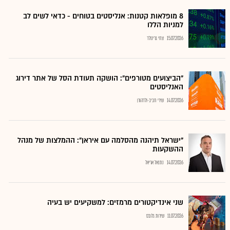
8 מופלאות קטנות: אנליסטים בטוחים - כדאי לשים לב
למניות הללו
15.07.2026
צחי גרינולד
"הביצועים מטורפים": הושקה תעודת הסל של אתר דירוג
האנליסטים
14.07.2026
שירי חביב-ולדהורן
"ישראל תיהנה מהסלמה עם איראן": ההמלצות של מנהל
ההשקעות
14.07.2026
נתנאל אריאל
שני אינדיקטורים מרמזים: למשקיעים יש בעיה
11.07.2026
שירות גלובס