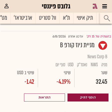
גלובס פיננסי
ראשי
תיק אישי
ת"א
וול סטריט
ארביטראז'
מט"
6/8/2026
בהשהיה של 15 דק'
עדכון אחרון
|
מניית ניוז קורפ B
News Corp B
מניה
NWS
נאסד"ק
USD
סוף יום
שער
שינוי
שינוי ב USD
-1.42
-4.19%
32.45
הוסף לתיק
התראות