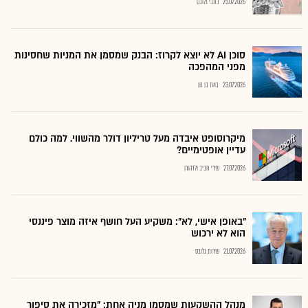
25.07.2026
כתבי גלובס
סוכן AI לא יוצא לקרוז: הבנק שמסמן את המניות שחסינות
מפני המהפכה
23.07.2026
בועז בן נון
מיקרוסופט איבדה מעל טריליון דולר מהשווי. למה כולם
עדיין אופטימיים?
27.07.2026
שירי חביב ולדהורן
"באופן אישי, לא": משקיע העל חושף איזה מוצר פיננסי
הוא לא ירכוש
21.07.2026
שירות גלובס
מנהל ההשקעות שמסמן מניה אחת: "מזכירה את סיפור