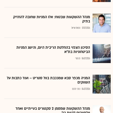
מנהל ההשקעות שבטוח: אלו המניות שחובה להחזיק
בתיק
07.07.2026
נתנאל אריאל
הסיכון הצפוי בהחלטת הריבית היום, והישג המניות
הביטחוניות בת"א
06.07.2026
רם מורי
המניה מכפר סבא שמככבת בוול סטריט – ועוד כתבות על
השווקים
04.07.2026
כתבי גלובס
מנהל ההשקעות שמסמן 2 סקטורים בעייתיים ואחד
ש"חייבים להיות בו"