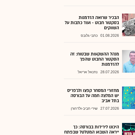
הבכיר שרואה הזדמנות
בסקטור חבוט - ועוד כתבות על
השווקים
01.08.2026
כתבי גלובס
מנהל ההשקעות שבטוח: זה
הסקטור החבוט שהפך
להזדמנות
28.07.2026
נתנאל אריאל
מחזורי המסחר קפצו ולג'פריס
יש המלצה חמה על הבורסה
בתל אביב
27.07.2026
שירי חביב-ולדהורן
היכונו לירידות בבורסה: כך
ייראה השבוע המטלטל שבפתח