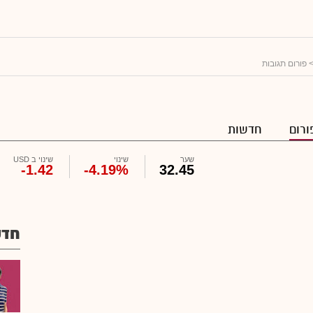
 פורום תגובות
ורום
חדשות
שער
שינוי
שינוי ב USD
-1.42
-4.19%
32.45
חדש