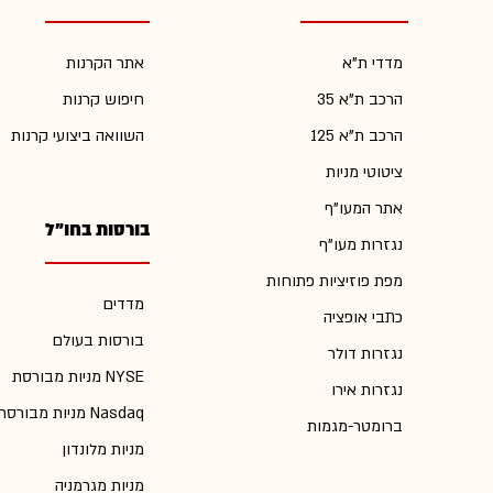
מדדי ת"א
אתר הקרנות
הרכב ת"א 35
חיפוש קרנות
הרכב ת"א 125
השוואה ביצועי קרנות
ציטוטי מניות
אתר המעו"ף
בורסות בחו"ל
נגזרות מעו"ף
מפת פוזיציות פתוחות
מדדים
כתבי אופציה
בורסות בעולם
נגזרות דולר
מניות מבורסת NYSE
נגזרות אירו
מניות מבורסת Nasdaq
ברומטר-מגמות
מניות מלונדון
מניות מגרמניה