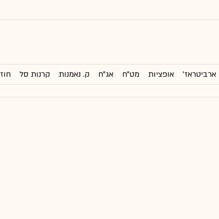
ארביטראז'
אופציות
מט"ח
אג"ח
ק. נאמנות
קרנות סל
חוזי