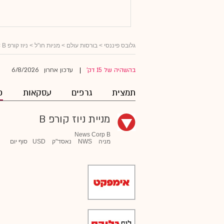
גלובס פיננסי
>
בורסות עולם
>
מניות חו"ל
>
ניוז קורפ B
>
6/8/2026
בהשהיה של 15 דק'
עדכון אחרון
|
תמצית
גרפים
עסקאות
פ
מניית ניוז קורפ B
News Corp B
מניה
NWS
נאסד"ק
USD
סוף יום