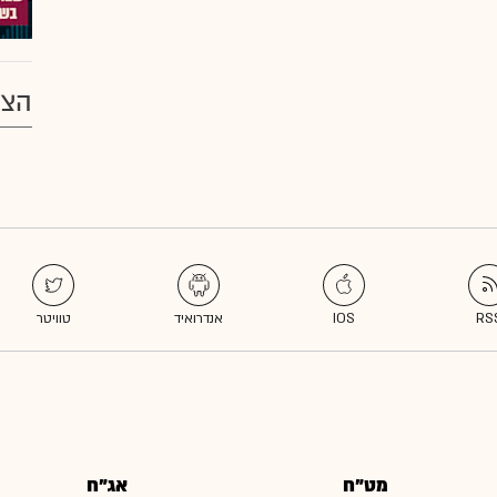
הצע
מט"ח
אג"ח