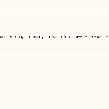
ארביטראז'
אופציות
מט"ח
אג"ח
ק. נאמנות
קרנות סל
חוז