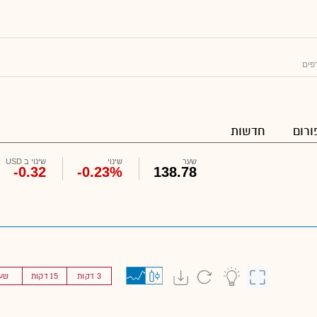
פים
ורום
חדשות
שער
שינוי
שינוי ב USD
-0.32
-0.23%
138.78
3 דקות
15 דקות
שע