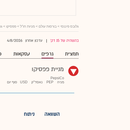
גלובס פיננסי
>
בורסות עולם
>
מניות חו"ל
>
פפסיקו
> גר
4/8/2026
בהשהיה של 15 דק'
עדכון אחרון
|
תמצית
גרפים
עסקאות
פ
מניית פפסיקו
PepsiCo
מניה
PEP
נאסד"ק
USD
סוף יום
השוואה
ניתוח