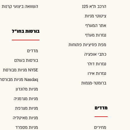
הרכב ת"א 125
השוואה ביצועי קרנות
ציטוטי מניות
אתר המעו"ף
בורסות בחו"ל
נגזרות מעו"ף
מפת פוזיציות פתוחות
מדדים
כתבי אופציה
בורסות בעולם
נגזרות דולר
מניות מבורסת NYSE
נגזרות אירו
מניות מבורסת Nasdaq
ברומטר-מגמות
מניות מלונדון
מניות מגרמניה
מדדים
מניות מצרפת
מניות מאיטליה
מחירים
מניות מספרד