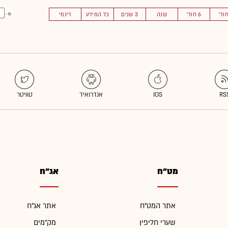
6 חוד'
שנה
3 שנים
כל המידע
דינמי
מ -
מט"ח
אג"ח
אתר המט"ח
אתר אג"ח
שערי חליפין
מק"מים