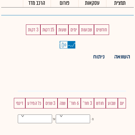
תמצית
עסקאות
פורום
הרכב מדד
חודשים
שבועות
ימים
שעות
15 דקות
3 דקות
השוואה
ניתוח
יום
שבוע
חודש
3 חוד'
6 חוד'
שנה
3 שנים
כל המידע
דינמי
מ -
עד