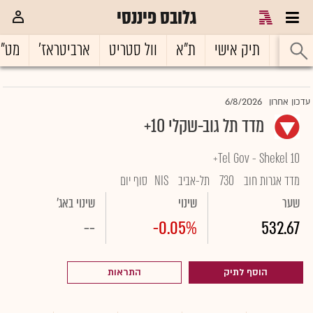
גלובס פיננסי
ראשי
תיק אישי
ת"א
וול סטריט
ארביטראז'
מט"
6/8/2026
עדכון אחרון
מדד תל גוב-שקלי 10+
Tel Gov - Shekel 10+
מדד אגרות חוב
730
תל-אביב
NIS
סוף יום
שער
שינוי
שינוי באג'
--
-0.05%
532.67
הוסף לתיק
התראות