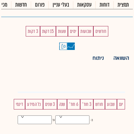
תמצית
דוחות
עסקאות
בעלי עניין
פורום
חדשות
מכיר
חודשים
שבועות
ימים
שעות
15 דקות
3 דקות
השוואה
ניתוח
יום
שבוע
חודש
3 חוד'
6 חוד'
שנה
3 שנים
כל המידע
דינמי
מ -
עד