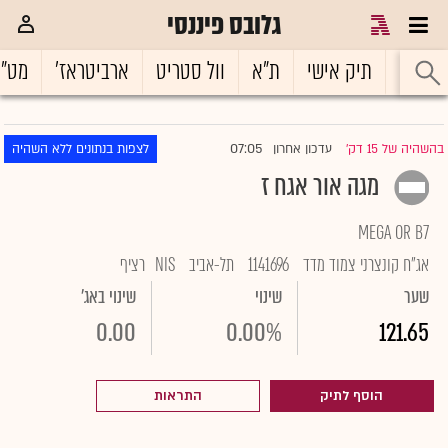
גלובס פיננסי
ראשי
תיק אישי
ת"א
וול סטריט
ארביטראז'
מט"
07:05
בהשהיה של 15 דק'
עדכון אחרון
לצפות בנתונים ללא השהיה
|
מגה אור אגח ז
MEGA OR B7
אג"ח קונצרני צמוד מדד
1141696
תל-אביב
NIS
רציף
שער
שינוי
שינוי באג'
0.00
0.00%
121.65
הוסף לתיק
התראות