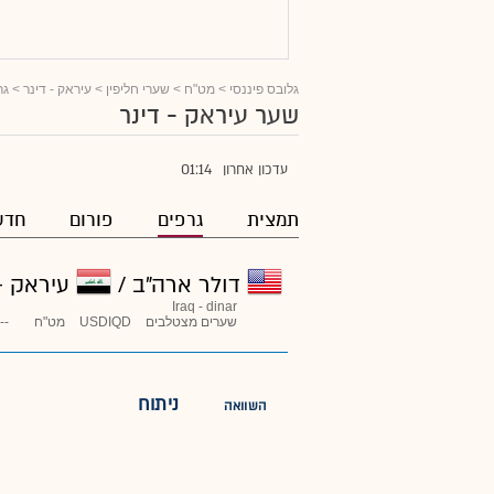
גלובס פיננסי
>
מט"ח
>
שערי חליפין
>
עיראק - דינר
> גר
שער עיראק - דינר
01:14
עדכון אחרון
תמצית
גרפים
פורום
חדש
דולר ארה"ב /
עיראק - 
Iraq - dinar
שערים מצטלבים
USDIQD
מט"ח
--
ניתוח
השוואה