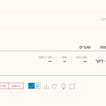
פים
ות
שערים
שער רציף
שינוי
שינוי ב IQD
דינר
--
--
--
3 דקות
15 דקות