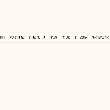
ארביטראז'
אופציות
מט"ח
אג"ח
ק. נאמנות
קרנות סל
חוז