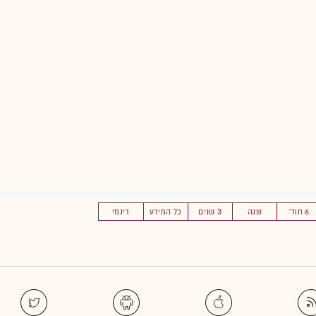
6 חוד'
שנה
3 שנים
כל המידע
דינמי