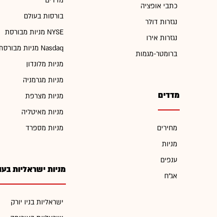
מדדים
כתבי אופציה
בורסות בעולם
נגזרות דולר
מניות מבורסת NYSE
נגזרות אירו
מניות מבורסת Nasdaq
ברומטר-מגמות
מניות מלונדון
מניות מגרמניה
מדדים
מניות מצרפת
מניות מאיטליה
מחירים
מניות מספרד
מניות
ענפים
מניות ישראליות בעו
אג"ח
ישראליות בניו יורק