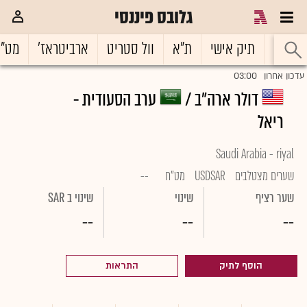
גלובס פיננסי
ראשי
תיק אישי
ת"א
וול סטריט
ארביטראז'
מט"
03:00
עדכון אחרון
דולר ארה"ב /
ערב הסעודית -
ריאל
Saudi Arabia - riyal
שערים מצטלבים
USDSAR
מט"ח
--
שער רציף
שינוי
שינוי ב SAR
--
--
--
הוסף לתיק
התראות