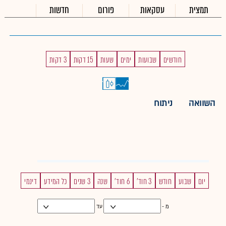
תמצית
עסקאות
פורום
חדשות
חודשים
שבועות
ימים
שעות
15 דקות
3 דקות
השוואה
ניתוח
יום
שבוע
חודש
3 חוד'
6 חוד'
שנה
3 שנים
כל המידע
דינמי
מ -
עד