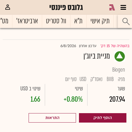
גלובס פיננסי
ראשי
תיק אישי
ת"א
וול סטריט
ארביטראז'
מט"
6/8/2026
בהשהיה של 15 דק'
עדכון אחרון
|
מניית ביוג'ן
Biogen
מניה
BIIB
נאסד"ק
USD
סוף יום
שער
שינוי
שינוי ב USD
1.66
+0.80%
207.94
הוסף לתיק
התראות