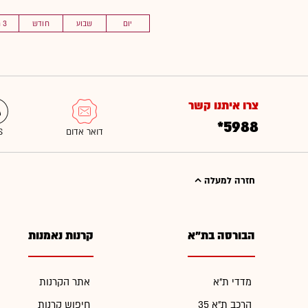
יום
שבוע
חודש
3 חוד'
צרו איתנו קשר
*5988
חזרה למעלה
הבורסה בת"א
קרנות נאמנות
מדדי ת"א
אתר הקרנות
הרכב ת"א 35
חיפוש קרנות