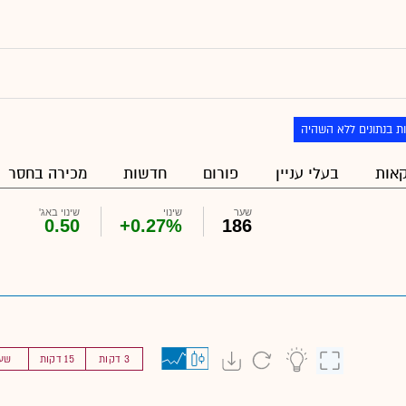
ת בנתונים ללא השהיה
אות
בעלי עניין
פורום
חדשות
מכירה בחסר
שער
שינוי
שינוי באג'
0.50
+0.27%
186
3 דקות
15 דקות
שע