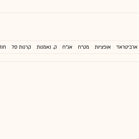
ארביטראז'
אופציות
מט"ח
אג"ח
ק. נאמנות
קרנות סל
חוז