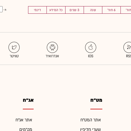
6 חוד'
שנה
3 שנים
כל המידע
דינמי
מ -
מט"ח
אג"ח
אתר המט"ח
אתר אג"ח
שערי חליפין
מק"מים