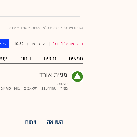
גלובס פיננסי
>
בורסת ת"א - מניות
>
אורד
> גרפים
10:32
בהשהיה של 15 דק'
עדכון אחרון
לצפו
|
תמצית
גרפים
דוחות
עסק
מניית אורד
ORAD
מניה
1104496
תל-אביב
NIS
סוף יום
השוואה
ניתוח