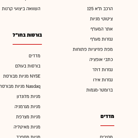
הרכב ת"א 125
השוואה ביצועי קרנות
ציטוטי מניות
אתר המעו"ף
בורסות בחו"ל
נגזרות מעו"ף
מפת פוזיציות פתוחות
מדדים
כתבי אופציה
בורסות בעולם
נגזרות דולר
מניות מבורסת NYSE
נגזרות אירו
מניות מבורסת Nasdaq
ברומטר-מגמות
מניות מלונדון
מניות מגרמניה
מדדים
מניות מצרפת
מניות מאיטליה
מחירים
מניות מספרד