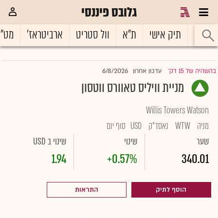
גלובס פיננסי
ראשי
תיק אישי
ת"א
וול סטריט
ארביטראז'
מט"
6/8/2026
בהשהיה של 15 דק'
עדכון אחרון
|
מניית וויליס טאוורס ווטסון
Willis Towers Watson
מניה
WTW
נאסד"ק
USD
סוף יום
שער
שינוי
שינוי ב USD
1.94
+0.57%
340.01
הוסף לתיק
התראות