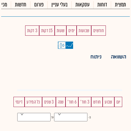
תמצית
דוחות
עסקאות
בעלי עניין
פורום
חדשות
מכיר
חודשים
שבועות
ימים
שעות
15 דקות
3 דקות
השוואה
ניתוח
יום
שבוע
חודש
3 חוד'
6 חוד'
שנה
3 שנים
כל המידע
דינמי
מ -
עד