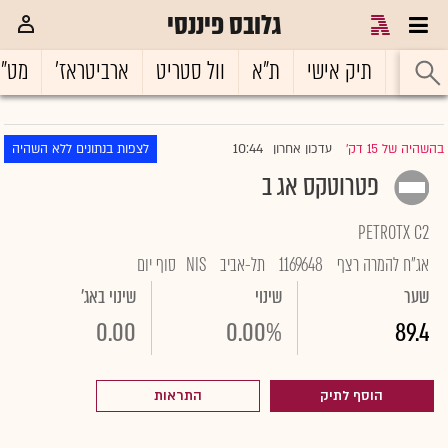
גלובס פיננסי
ראשי
תיק אישי
ת"א
וול סטריט
ארביטראז'
מט"
10:44
בהשהיה של 15 דק'
עדכון אחרון
לצפות בנתונים ללא השהיה
|
פטרוטקס אג ב
PETROTX C2
אג"ח להמרה רצף
1169648
תל-אביב
NIS
סוף יום
שער
שינוי
שינוי באג'
0.00
0.00%
89.4
הוסף לתיק
התראות