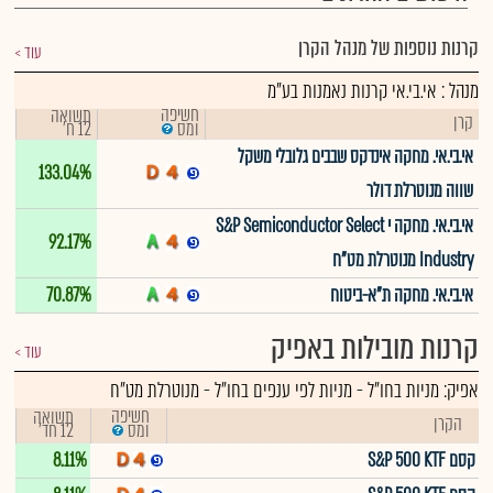
קרנות נוספות של מנהל הקרן
עוד
מנהל : אי.בי.אי קרנות נאמנות בע"מ
חשיפה
תשואה
קרן
12 ח'
ומס
אי.בי.אי. מחקה אינדקס שבבים גלובלי משקל
133.04%
שווה מנוטרלת דולר
אי.בי.אי. מחקה י S&P Semiconductor Select
92.17%
Industry מנוטרלת מט"ח
אי.בי.אי. מחקה ת"א-ביטוח
70.87%
קרנות מובילות באפיק
עוד
אפיק:
מניות בחו"ל
-
מניות לפי ענפים בחו"ל - מנוטרלת מט"ח
חשיפה
תשואה
הקרן
12 חד'
ומס
קסם S&P 500 KTF
8.11%