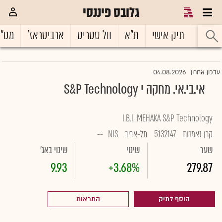
גלובס פיננסי
ראשי
תיק אישי
ת"א
וול סטריט
ארביטראז'
מט"
04.08.2026
עדכון אחרון
אי.בי.אי. מחקה י S&P Technology
I.B.I. MEHAKA S&P Technology
קרן נאמנות
5132147
תל-אביב
NIS
--
שער
שינוי
שינוי באג'
9.93
+3.68%
279.87
הוסף לתיק
התראות