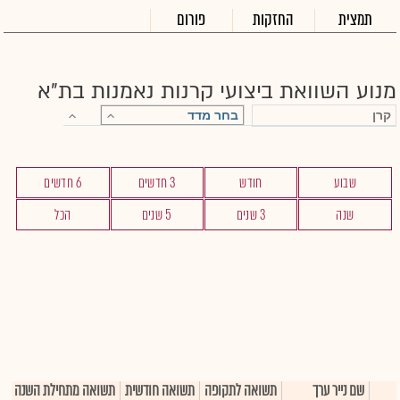
תמצית
החזקות
פורום
מנוע השוואת ביצועי קרנות נאמנות בת"א
די
שימ
תש
הק
הכ
תש
דמי
לסי
שבוע
חודש
3 חדשים
6 חדשים
ניה
שנה
3 שנים
5 שנים
הכל
שם נייר ערך
תשואה לתקופה
תשואה חודשית
תשואה מתחילת השנה
ד