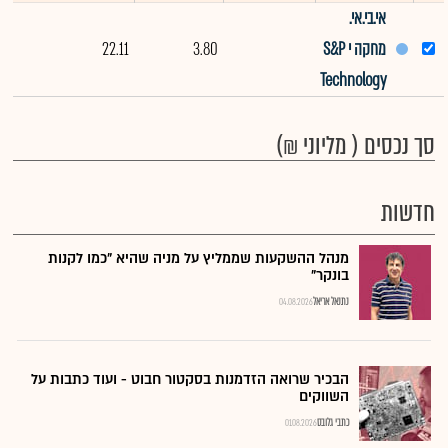
אי.בי.אי.
מחקה י S&P
3.80
22.11
5
Technology
סך נכסים ( מליוני ₪)
חדשות
מנהל ההשקעות שממליץ על מניה שהיא "כמו לקנות
בונקר"
נתנאל אריאל
04.08.2026
הבכיר שרואה הזדמנות בסקטור חבוט - ועוד כתבות על
השווקים
כתבי גלובס
01.08.2026