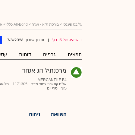
גלובס פיננסי
>
בורסת ת"א - אג"ח
>
All-Bond כללי
>
אג
7/8/2026
בהשהיה של 15 דק'
עדכון אחרון
|
תמצית
גרפים
דוחות
עסק
מרכנתיל הנ אגחד
MERCANTILE B4
אג"ח קונצרני צמוד מדד
1171305
תל-אב
NIS
סוף יום
השוואה
ניתוח