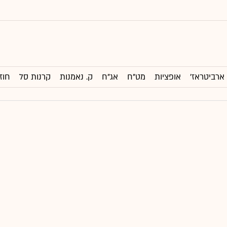
ארביטראז'
אופציות
מט"ח
אג"ח
ק. נאמנות
קרנות סל
חוז