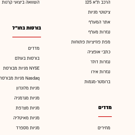
הרכב ת"א 125
השוואה ביצועי קרנות
ציטוטי מניות
אתר המעו"ף
בורסות בחו"ל
נגזרות מעו"ף
מפת פוזיציות פתוחות
מדדים
כתבי אופציה
בורסות בעולם
נגזרות דולר
מניות מבורסת NYSE
נגזרות אירו
מניות מבורסת Nasdaq
ברומטר-מגמות
מניות מלונדון
מניות מגרמניה
מדדים
מניות מצרפת
מניות מאיטליה
מחירים
מניות מספרד