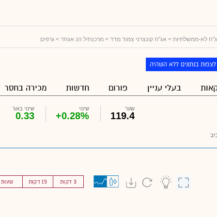
"ח לא-ממשלתיות
>
אג"ח קונצרני צמוד מדד
>
מרכנתיל הנ אגחד
> גרפים
לצפות בנתונים ללא השהיה
אות
בעלי עניין
פורום
חדשות
מכירה בחסר
שער
שינוי
שינוי באג'
0.33
+0.28%
119.4
יב
3 דקות
15 דקות
שעות