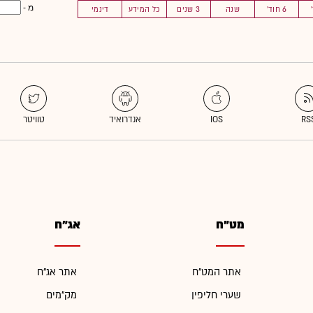
מ -
6 חוד'
שנה
3 שנים
כל המידע
דינמי
מט"ח
אג"ח
אתר המט"ח
אתר אג"ח
שערי חליפין
מק"מים