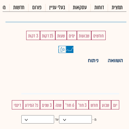
תמצית
דוחות
עסקאות
בעלי עניין
פורום
חדשות
מכי
חודשים
שבועות
ימים
שעות
15 דקות
3 דקות
השוואה
ניתוח
יום
שבוע
חודש
3 חוד'
6 חוד'
שנה
3 שנים
כל המידע
דינמי
מ -
עד