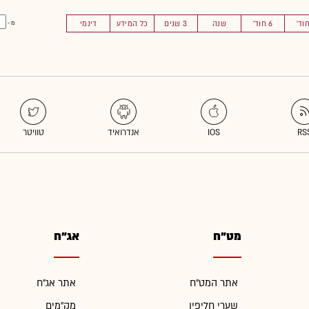
6 חוד'
שנה
3 שנים
כל המידע
דינמי
מ -
מט"ח
אג"ח
אתר המט"ח
אתר אג"ח
שערי חליפין
מק"מים