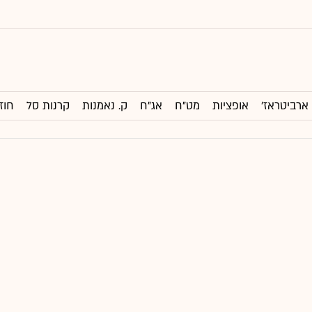
ארביטראז'
אופציות
מט"ח
אג"ח
ק. נאמנות
קרנות סל
חוז