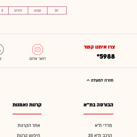
יום
שבוע
חודש
3 חוד'
צרו איתנו קשר
*5988
חזרה למעלה
הבורסה בת"א
קרנות נאמנות
מדדי ת"א
אתר הקרנות
הרכב ת"א 35
חיפוש קרנות