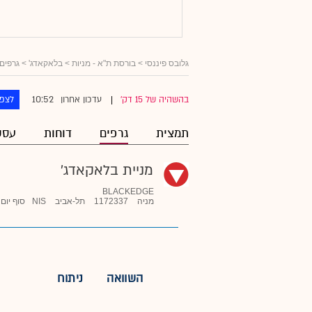
גלובס פיננסי
>
בורסת ת"א - מניות
>
בלאקאדג'
> גרפים
10:52
בהשהיה של 15 דק'
עדכון אחרון
לצפו
|
תמצית
גרפים
דוחות
עסק
מניית בלאקאדג'
BLACKEDGE
מניה
1172337
תל-אביב
NIS
סוף יום
השוואה
ניתוח