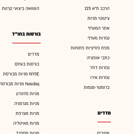
הרכב ת"א 125
השוואה ביצועי קרנות
ציטוטי מניות
אתר המעו"ף
בורסות בחו"ל
נגזרות מעו"ף
מפת פוזיציות פתוחות
מדדים
כתבי אופציה
בורסות בעולם
נגזרות דולר
מניות מבורסת NYSE
נגזרות אירו
מניות מבורסת Nasdaq
ברומטר-מגמות
מניות מלונדון
מניות מגרמניה
מדדים
מניות מצרפת
מניות מאיטליה
מחירים
מניות מספרד