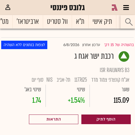
גלובס פיננסי
ראשי
תיק אישי
ת"א
וול סטריט
ארביטראז'
מט"
6/8/2026
בהשהיה של 15 דק'
עדכון אחרון
לצפות בנתונים ללא השהיה
|
רכבת ישר אגח ג
ISR RAILWAYS B3
אג"ח קונצרני צמוד מדד
1177625
תל-אביב
NIS
סוף יום
שער
שינוי
שינוי באג'
1.74
+1.54%
115.09
הוסף לתיק
התראות