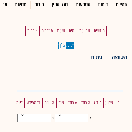
תמצית
דוחות
עסקאות
בעלי עניין
פורום
חדשות
מכיר
חודשים
שבועות
ימים
שעות
15 דקות
3 דקות
השוואה
ניתוח
יום
שבוע
חודש
3 חוד'
6 חוד'
שנה
3 שנים
כל המידע
דינמי
מ -
עד