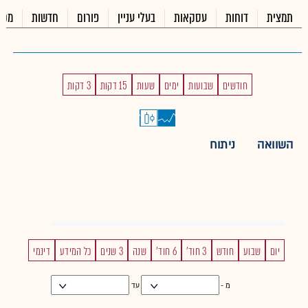
תמצית
דוחות
עסקאות
בעלי עניין
פורום
חדשות
מכי
חודשים
שבועות
ימים
שעות
15 דקות
3 דקות
השוואה
ניתוח
יום
שבוע
חודש
3 חוד'
6 חוד'
שנה
3 שנים
כל המידע
דינמי
מ -
עד