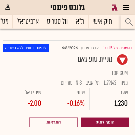
גלובס פיננסי
ראשי
תיק אישי
ת"א
וול סטריט
ארביטראז'
מט"
6/8/2026
בהשהיה של 15 דק'
עדכון אחרון
לצפות בנתונים ללא השהיה
|
מניית טופ גאם
TOP GUM
מניה
1179142
תל-אביב
NIS
סוף יום
שער
שינוי
שינוי באג'
-2.00
-0.16%
1,230
הוסף לתיק
התראות