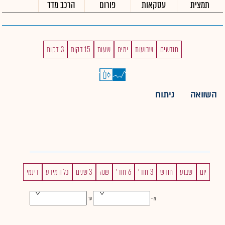
תמצית
עסקאות
פורום
הרכב מדד
חודשים
שבועות
ימים
שעות
15 דקות
3 דקות
השוואה
ניתוח
יום
שבוע
חודש
3 חוד'
6 חוד'
שנה
3 שנים
כל המידע
דינמי
מ -
עד