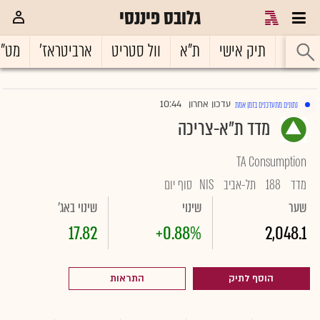
גלובס פיננסי
ראשי
תיק אישי
ת"א
וול סטריט
ארביטראז'
מט"
10:44
עדכון אחרון
נתונים מתעדכנים בזמן אמת
|
מדד ת"א-צריכה
TA Consumption
מדד
188
תל-אביב
NIS
סוף יום
שער
שינוי
שינוי באג'
17.82
+0.88%
2,048.1
הוסף לתיק
התראות