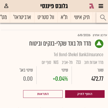
גלובס פיננסי
ראשי
תיק אישי
ת"א
וול סטריט
ארביטראז'
מט"
6/8/2026
עדכון אחרון
מדד תל בונד שקלי-בנקים וביטוח
Tel Bond-Shekel Bank&Insurance
מדד אגרות חוב
733
תל-אביב
NIS
סוף יום
שער
שינוי
שינוי באג'
0.00
+0.04%
472.77
הוסף לתיק
התראות