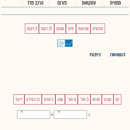
תמצית
עסקאות
פורום
הרכב מדד
חודשים
שבועות
ימים
שעות
15 דקות
3 דקות
השוואה
ניתוח
יום
שבוע
חודש
3 חוד'
6 חוד'
שנה
3 שנים
כל המידע
דינמי
מ -
עד