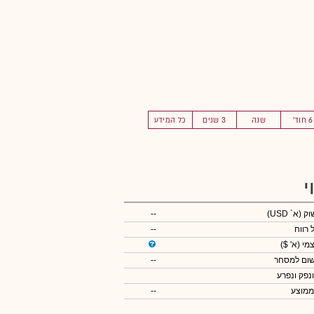
6 חוד'
שנה
3 שנים
כל המידע
י
שוק
(א` USD)
--
 רווח
--
צמי
(א' $)
שום למסחר
--
ונפק ונפרע
ממוצע
--