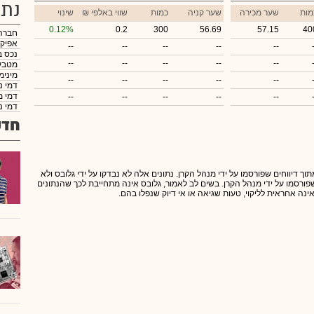
נתו
מות
שער מכירה
שער קניה
כמות
₪ שווי באלפי
שינוי
0.12%
0.2
300
56.69
57.15
40
חברה
אפיק
--
--
--
--
--
נכס ב
--
--
--
--
--
מטבע
מינימ
--
--
--
--
--
דמי נ
דמי מ
--
--
--
--
--
דמי נ
חדש
תוך דיווחים שפורסמו על ידי מנהל הקרן. נתונים אלה לא נבדקו על ידי גלובס ולא
 שפורסמו על ידי מנהל הקרן. בשים לב לאמור, גלובס אינה מתחייבת לכך שהנתונים
אינה אחראית לליקוי, טעות שגיאה או אי דיוק שנפלו בהם.