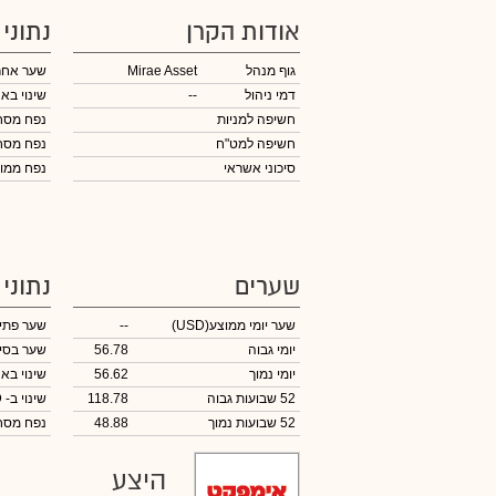
אודות הקרן
נתוני
גוף מנהל
Mirae Asset
שער אחר
דמי ניהול
--
שינוי באח
חשיפה למניות
נפח מס
חשיפה למט"ח
נפח מס
סיכוני אשראי
נפח ממוצע 
שערים
נתוני
שער יומי ממוצע
(USD)
--
שער פתי
יומי גבוה
56.78
שער בסי
יומי נמוך
56.62
שינוי באח
52 שבועות גבוה
118.78
שינוי
ב- USD
52 שבועות נמוך
48.88
נפח מס
היצע