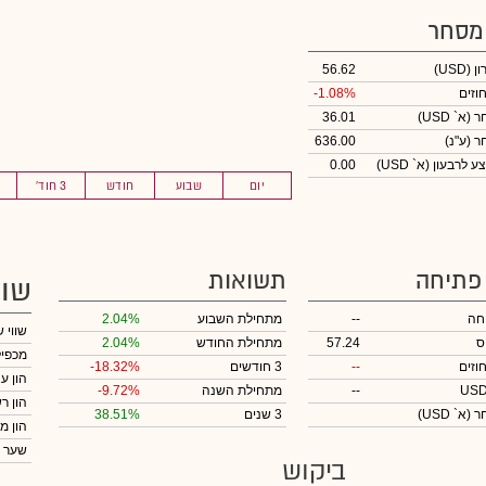
 מסחר
ון
(USD)
56.62
וזים
-1.08%
חר
(א` USD)
36.01
חר
(ע"נ)
636.00
לרבעון (א` USD)
0.00
יום
שבוע
חודש
3 חוד'
 פתיחה
תשואות
שוו
חה
--
מתחילת השבוע
2.04%
שווי 
ס
57.24
מתחילת החודש
2.04%
מכפיל
וזים
--
3 חודשים
-18.32%
הון ע
--
מתחילת השנה
-9.72%
הון ר
חר
(א` USD)
3 שנים
38.51%
הון מ
שער 
ביקוש