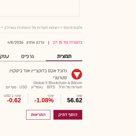
גלובס פיננסי
>
רשימת תעודות סל הנסחרות בארה"ב
> ג
4/8/2026
בהשהיה של 15 דק'
עדכון אחרון
|
תמצית
גרפים
עסקא
גלובל אקס בלוקצ'יין אנד ביטקוין
סטרטג'י
Global X Blockchain & Bitcoin
תעודות סל חו"ל
BITS
נאסד"ק
USD
סוף יום
שער
שינוי
שינוי ב USD
-0.62
-1.08%
56.62
הוסף לתיק
התראות