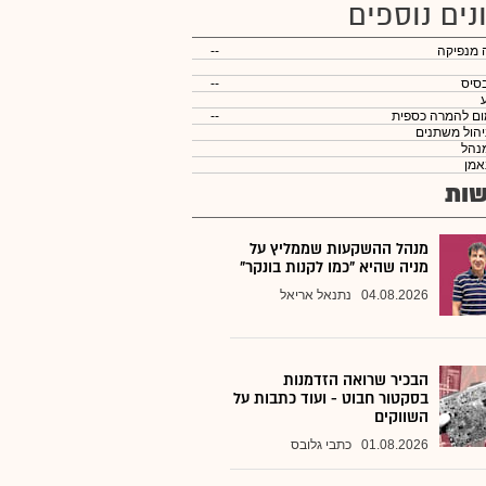
נים נוספים
 מנפיקה
--
סיס
--
ום להמרה כספית
--
יהול משתנים
נהל
אמן
ות
מנהל ההשקעות שממליץ על
מניה שהיא "כמו לקנות בונקר"
04.08.2026
נתנאל אריאל
הבכיר שרואה הזדמנות
בסקטור חבוט - ועוד כתבות על
השווקים
01.08.2026
כתבי גלובס