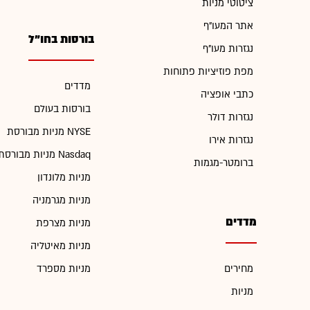
ציטוטי מניות
אתר המעו"ף
בורסות בחו"ל
נגזרות מעו"ף
מפת פוזיציות פתוחות
מדדים
כתבי אופציה
בורסות בעולם
נגזרות דולר
מניות מבורסת NYSE
נגזרות אירו
מניות מבורסת Nasdaq
ברומטר-מגמות
מניות מלונדון
מניות מגרמניה
מדדים
מניות מצרפת
מניות מאיטליה
מחירים
מניות מספרד
מניות