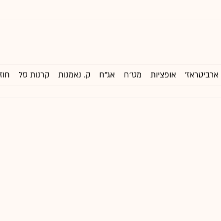
ארביטראז'
אופציות
מט"ח
אג"ח
ק. נאמנות
קרנות סל
חוז