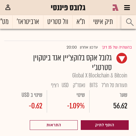
גלובס פיננסי
ראשי
תיק אישי
ת"א
וול סטריט
ארביטראז'
מט"
20:00
בהשהיה של 15 דק'
עדכון אחרון
|
גלובל אקס בלוקצ'יין אנד ביטקוין
סטרטג'י
Global X Blockchain & Bitcoin
תעודות סל חו"ל
BITS
נאסד"ק
USD
רציף
שער
שינוי
שינוי ב USD
-0.62
-1.09%
56.62
הוסף לתיק
התראות