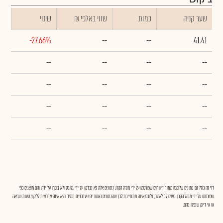
שער קניה
כמות
₪ שווי באלפי
שינוי
-27.66%
--
--
41.41
--
--
--
--
--
--
--
--
--
--
--
--
--
--
--
--
דף זה כולל גם נתונים שלוקטו מתוך דיווחים שפורסמו על ידי מנהל הקרן. נתונים אלה לא נבדקו על ידי גלובס ולא בוקרו על ידה, והם מוצגים כפי
שפורסמו על ידי מנהל הקרן. בשים לב לאמור, גלובס אינה מתחייבת לכך שהנתונים כאמור יהיו עדכניים תמיד והיא אינה אחראית לליקוי, טעות שגיאה
או אי דיוק שנפלו בהם.