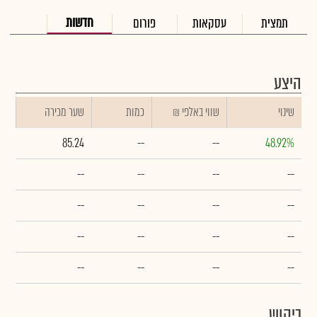
חדשות
תמצית
עסקאות
פורום
היצע
שינוי
₪ שווי באלפי
כמות
שער מכירה
85.24
--
--
48.92%
--
--
--
--
--
--
--
--
--
--
--
--
--
--
--
--
ביקוש